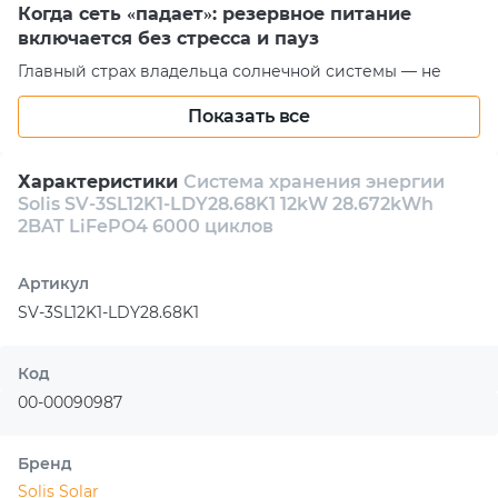
Когда сеть «падает»: резервное питание
включается без стресса и пауз
Главный страх владельца солнечной системы — не
только отключения, но и потеря непрерывности:
Показать все
остановка оборудования, сбои, перезагрузки. Здесь это
закрывает встроенный порт резервного питания с
автоматическим переключением (логика ИБП): при
Характеристики
Система хранения энергии
исчезновении сети нагрузка быстро уходит на батареи,
Solis SV-3SL12K1-LDY28.68K1 12kW 28.672kWh
и ваши процессы продолжаются. Особенно ценно, что
2BAT LiFePO4 6000 циклов
система поддерживает несбалансированные и
полуволновые нагрузки как для сети, так и для
Артикул
резервного порта — то, на чём многие аналоги
SV-3SL12K1-LDY28.68K1
начинают «капризничать». В итоге вы получаете
спокойствие: техника защищена, домашние сценарии
работают, бизнес не теряет время и деньги.
Код
Выгоднее аналогов: PV до 19,2 кВт,
00-00090987
масштабирование до 6 комплектов и
готовность к росту
Бренд
В реальной эксплуатации выигрывает не тот, у кого
Solis Solar