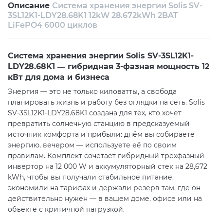
Описание
Система хранения энергии Solis SV-
Собственный сервисный центр
3SL12K1-LDY28.68K1 12kW 28.672kWh 2BAT
LiFePO4 6000 циклов
Техническая поддержка
Консультация
Система хранения энергии Solis SV-3SL12K1-
LDY28.68K1 — гибридная 3-фазная мощность 12
кВт для дома и бизнеса
Энергия — это не только киловатты, а свобода
планировать жизнь и работу без оглядки на сеть. Solis
SV-3SL12K1-LDY28.68K1 создана для тех, кто хочет
превратить солнечную станцию в предсказуемый
источник комфорта и прибыли: днём вы собираете
энергию, вечером — используете её по своим
правилам. Комплект сочетает гибридный трёхфазный
инвертор на 12 000 W и аккумуляторный стек на 28,672
kWh, чтобы вы получали стабильное питание,
экономили на тарифах и держали резерв там, где он
действительно нужен — в вашем доме, офисе или на
объекте с критичной нагрузкой.