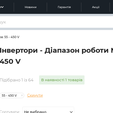
м
Новини
Гарантія
Акції
: 55 - 450 V
Інвертори - Діапазон роботи 
450 V
В наявності 1 товарів
Підібрано 1 із 64
Скинути
55 - 450 V
Сортувати:
Не вибрано