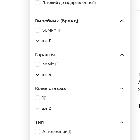
Готовий до відправлення
(1)
Виробник (бренд)
SUMRY
(1)
ще 11
Гарантія
36 міс.
(1)
ще 4
Кількість фаз
1
(1)
ще 2
Тип
Автономний
(1)