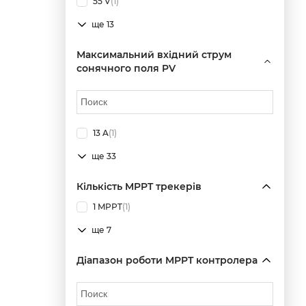
55 V
(1)
ще 13
Максимальний вхідний струм
сонячного поля PV
13 A
(1)
ще 33
Кількість MPPT трекерів
1 MPPT
(1)
ще 7
Діапазон роботи MPPT контролера