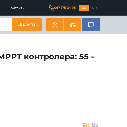
067 175 24 98
Контакти
UA
RU
Знайти
MPPT контролера: 55 -