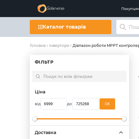
Покупця
Каталог товарів
Діапазон роботи MPPT контролера
Головна
Інвертори
ФІЛЬТР
Ціна
від
до
OК
Доставка