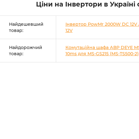
Ціни на Інвертори в Україні
Найдешевший
Інвертор PowMr 2000W DC 12V
товар:
12V
Найдорожчий
Комутаційна шафа АВР DEYE M
товар:
10ms для MS-GS215 (MS-TS500-2)