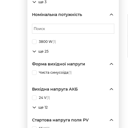
ще 3
Номінальна потужність
3800 W
(1)
ще 25
Форма вихідної напруги
Чиста синусоїда
(1)
Вихідна напруга АКБ
24 V
(1)
ще 12
Стартова напруга поля PV