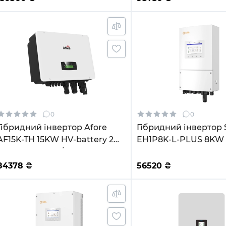
0
0
Гібридний інвертор Afore
Гібридний інвертор S
AF15K-TH 15KW HV-battery 2
EH1P8K-L-PLUS 8KW 
MPPT Wi-Fi 220/380V
MPPT Wi-Fi 220V Од
Трифазний
84378
₴
56520
₴