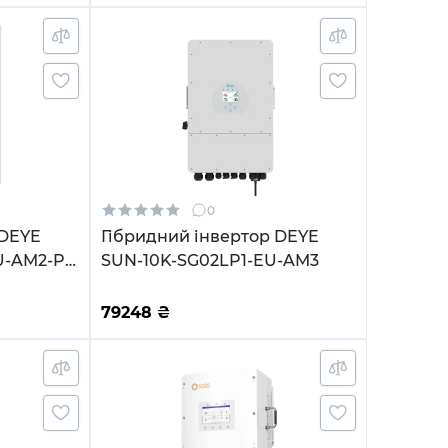
0
 DEYE
Гібридний інвертор DEYE
U-AM2-P
SUN-10K-SG02LP1-EU-AM3
MPPT 220V
6K-
79248
₴