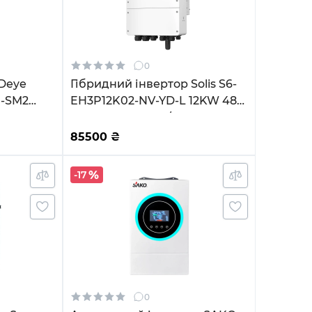
0
 Deye
Гібридний інвертор Solis S6-
U-SM2
EH3P12K02-NV-YD-L 12KW 48V
Fi
2 MPPT Wi-Fi 220/380V
Трифазний
85500
₴
-17
0