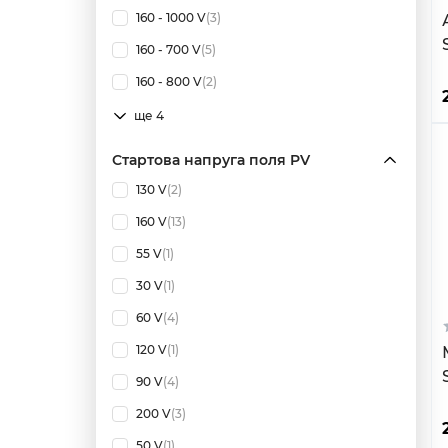
160 - 1000 V
(3)
160 - 700 V
(5)
160 - 800 V
(2)
ще 4
Стартова напруга поля PV
130 V
(2)
160 V
(13)
55 V
(1)
30 V
(1)
60 V
(4)
120 V
(1)
90 V
(4)
200 V
(3)
50 V
(1)