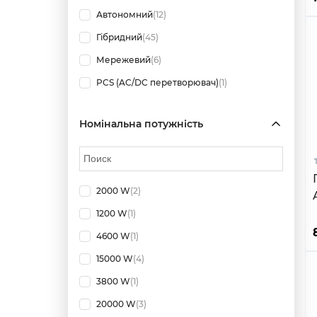
Автономний
(12)
Гібридний
(45)
Мережевий
(6)
PCS (AC/DC перетворювач)
(1)
Номінальна потужність
2000 W
(2)
1200 W
(1)
4600 W
(1)
15000 W
(4)
3800 W
(1)
20000 W
(3)