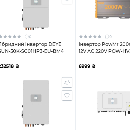
0
0
Гібридний інвертор DEYE
Інвертор PowMr 20
SUN-50K-SG01HP3-EU-BM4
12V AC 220V POW-HV
232518
₴
6999
₴