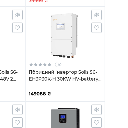
39999
₴
0
olis S6-
Гібридний інвертор Solis S6-
48V 2
EH3P30K-H 30KW HV-battery
нофазний
3 MPPT Wi-Fi 220/380V
Трифазний
149088
₴