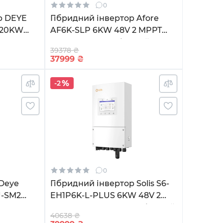
0
YE
Гібридний інвертор Afore
120KW
AF6K-SLP 6KW 48V 2 MPPT
z
Wi-Fi 220V Однофазний
39378 ₴
(AF6K-SLP)
37999
₴
-2
0
 Deye
Гібридний інвертор Solis S6-
U-SM2
EH1P6K-L-PLUS 6KW 48V 2
Fi
MPPT Wi-Fi 220V Однофазний
40638 ₴