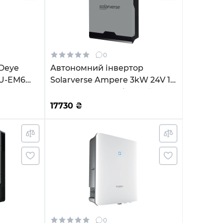
0
 Deye
Автономний інвертор
U-EM6
Solarverse Ampere 3kW 24V 1
PPT Wi-Fi
MPPT 220V Однофазний
(SV3024A)
17730
₴
0