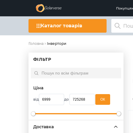
Покупця
Каталог товарів
Інвертори
Головна
ФІЛЬТР
Ціна
від
до
OК
Доставка