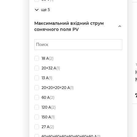
ще 5
Максимальний вхідний струм
сонячного поля PV
18 A
(2)
20+32 A
(1)
13 A
(1)
20+20+20+20 A
(1)
60 A
(2)
120 A
(2)
150 A
(1)
27 A
(2)
60+60+60+60+60+60+60+60 A
(1)