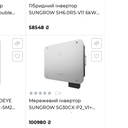
ор
Гібридний інвертор
ouble
SUNGROW SH6.0RS-V11 6kW
i 220V
HV 2 MPPT 220V Однофазний
8AD)
(ASH00099)
58548
₴
0
 DEYE
Мережевий інвертор
U-SM2
SUNGROW SG30CX-P2_V1+
Fi
30kW 3 MPPT 220/380V
Трифазний (ASG01763)
100980
₴