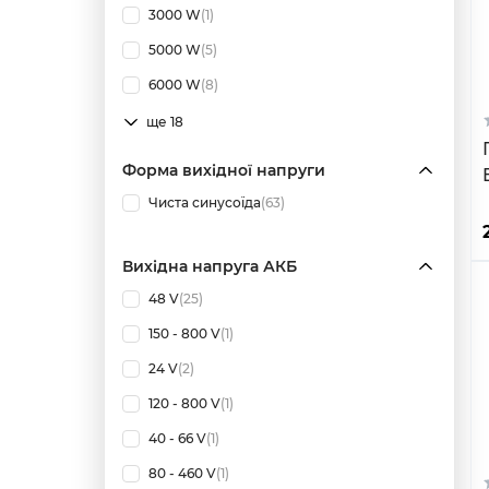
3000 W
(1)
5000 W
(5)
6000 W
(8)
ще 18
Форма вихідної напруги
E
Чиста синусоїда
(63)
Вихідна напруга АКБ
48 V
(25)
150 - 800 V
(1)
24 V
(2)
120 - 800 V
(1)
40 - 66 V
(1)
80 - 460 V
(1)