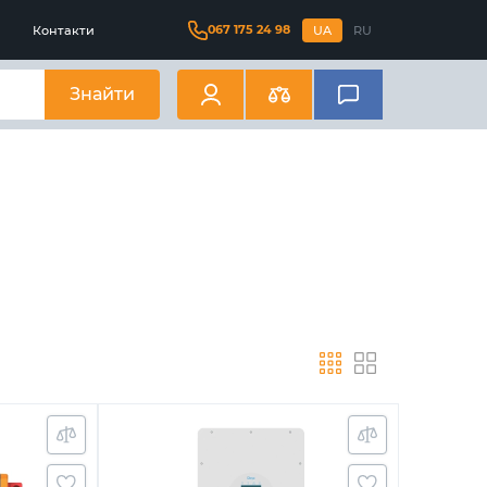
067 175 24 98
Контакти
UA
RU
Знайти