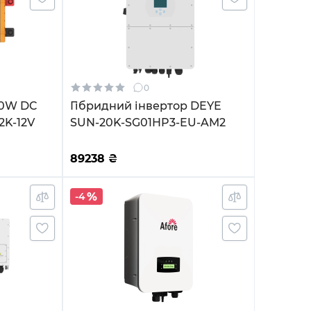
0
00W DC
Гібридний інвертор DEYE
2K-12V
SUN-20K-SG01HP3-EU-AM2
89238
₴
-4