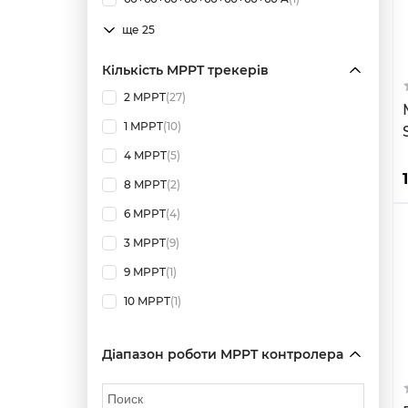
ще 25
Кількість MPPT трекерів
2 MPPT
(27)
1 MPPT
(10)
4 MPPT
(5)
8 MPPT
(2)
6 MPPT
(4)
3 MPPT
(9)
9 MPPT
(1)
10 MPPT
(1)
Діапазон роботи MPPT контролера