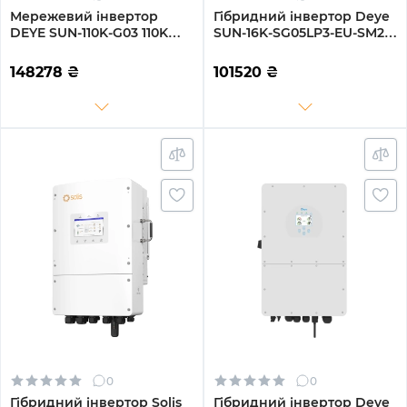
Мережевий інвертор
Гібридний інвертор Deye
DEYE SUN-110K-G03 110KW
SUN-16K-SG05LP3-EU-SM2
Трифазний 380V/50hz
16KW 48V 2 MPPT Wi-Fi
220/380V Трифазний
148278
₴
101520
₴
0
0
Гібридний інвертор Solis
Гібридний інвертор Deye