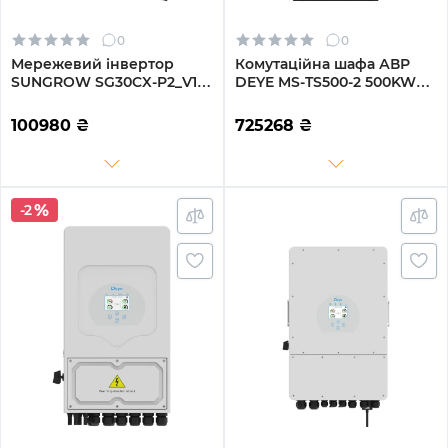
0
0
Мережевий інвертор
Комутаційна шафа АВР
SUNGROW SG30CX-P2_V1+
DEYE MS-TS500-2 500KW
30kW 3 MPPT 220/380V
10ms для MS-GS215 (MS-
Трифазний (ASG01763)
TS500-2)
100980
₴
725268
₴
-2