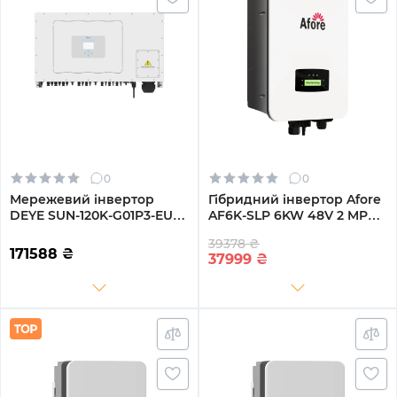
0
0
Мережевий інвертор
Гібридний інвертор Afore
DEYE SUN-120K-G01P3-EU
AF6K-SLP 6KW 48V 2 MPPT
120KW Трифазний
Wi-Fi 220V Однофазний
39378 ₴
380V/50hz
(AF6K-SLP)
171588
₴
37999
₴