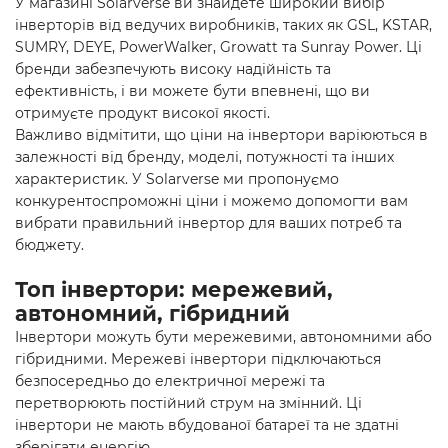
У магазині Solarverse ви знайдете широкий вибір
інверторів від ведучих виробників, таких як GSL, KSTAR,
SUMRY, DEYE, PowerWalker, Growatt та Sunray Power. Ці
бренди забезпечують високу надійність та
ефективність, і ви можете бути впевнені, що ви
отримуєте продукт високої якості.
Важливо відмітити, що ціни на інвертори варіюються в
залежності від бренду, моделі, потужності та інших
характеристик. У Solarverse ми пропонуємо
конкурентоспроможні ціни і можемо допомогти вам
вибрати правильний інвертор для ваших потреб та
бюджету.
Топ інвертори: мережевий,
автономний, гібридний
Інвертори можуть бути мережевими, автономними або
гібридними. Мережеві інвертори підключаються
безпосередньо до електричної мережі та
перетворюють постійний струм на змінний. Ці
інвертори не мають вбудованої батареї та не здатні
зберігати енергію.