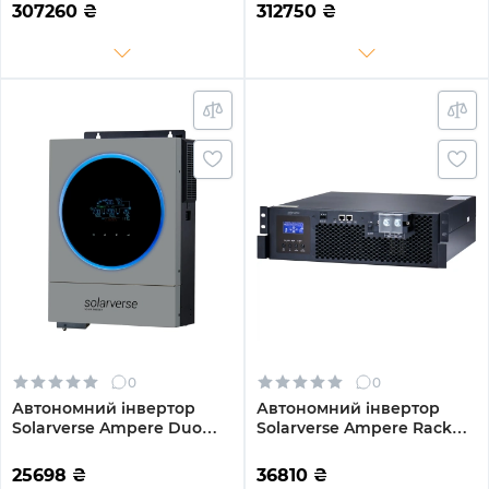
Wi-Fi 220/380V Трифазний
Wi-Fi 220/380V Трифазний
307260
₴
312750
₴
0
0
Автономний інвертор
Автономний інвертор
Solarverse Ampere Duo
Solarverse Ampere Rack
6kW 48V 1 MPPT Wi-Fi 220V
5kW 48V 1 MPPT 220V
Однофазний (SV6048AD)
Однофазний
25698
₴
36810
₴
(SV5048UPSR)