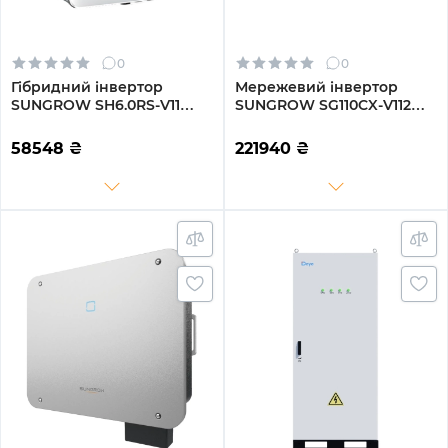
0
0
Гібридний інвертор
Мережевий інвертор
SUNGROW SH6.0RS-V11
SUNGROW SG110CX-V112
6kW HV 2 MPPT 220V
110kW 12 MPPT 220/380V
Однофазний (ASH00099)
Трифазний (ASG02271)
58548
₴
221940
₴