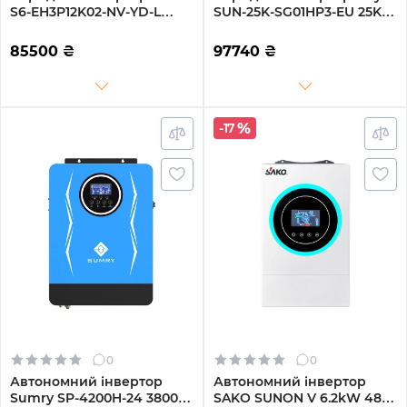
S6-EH3P12K02-NV-YD-L
SUN-25K-SG01HP3-EU 25KW
12KW 48V 2 MPPT Wi-Fi
HV-battery 2 MPPT Wi-Fi
220/380V Трифазний
220/380V Трифазний
85500
₴
97740
₴
-17
0
0
Автономний інвертор
Автономний інвертор
Sumry SP-4200H-24 3800W
SAKO SUNON V 6.2kW 48V