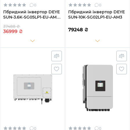
0
0
Гібридний інвертор DEYE
Гібридний інвертор DEYE
SUN-3.6K-SG05LP1-EU-AM2-
SUN-10K-SG02LP1-EU-AM3
P 3.6kW LV-battery 2 MPPT
37488 ₴
220V Однофазний (SUN-
79248
₴
36999
₴
3.6K-SG05LP1-EU-AM2-P)
0
0