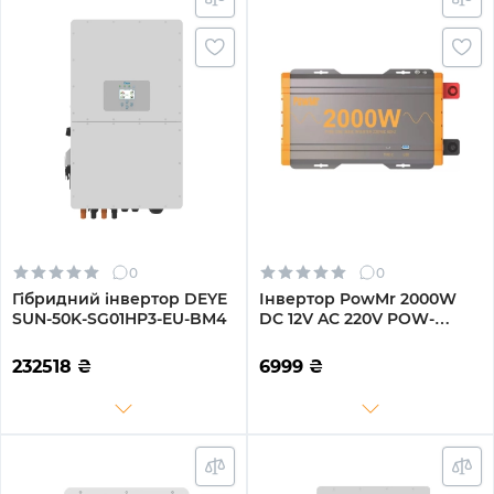
0
0
Гібридний інвертор DEYE
Інвертор PowMr 2000W
SUN-50K-SG01HP3-EU-BM4
DC 12V AC 220V POW-
HV2K-12V
232518
₴
6999
₴