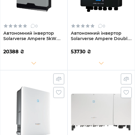
0
0
Автономний інвертор
Автономний інвертор
Solarverse Ampere 5kW
Solarverse Ampere Double
48V 1 MPPT 220V
8kW 48V 1 MPPT Wi-Fi 220V
Однофазний (SV5048A)
Однофазний (SV8048AD)
20388
₴
53730
₴