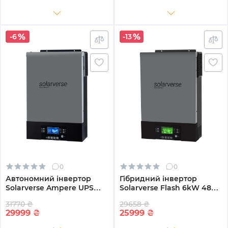
-6
-13
0
0
Автономний інвертор
Гібридний інвертор
Solarverse Ampere UPS
Solarverse Flash 6kW 48V 1
6kW 48V 1 MPPT Wi-Fi 220V
MPPT 220V Однофазний
31770 ₴
29658 ₴
Однофазний
(SV6048FH)
29999
₴
25999
₴
(SV6048UPSW)