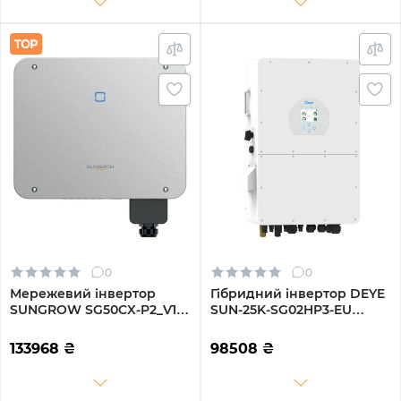
0
0
Мережевий інвертор
Гібридний інвертор DEYE
SUNGROW SG50CX-P2_V12
SUN-25K-SG02HP3-EU
50kW 4 MPPT 220/380V
25KW HV-battery 3 MPPT
Трифазний (ASG01767)
Wi-Fi 220/380V Трифазний
133968
₴
98508
₴