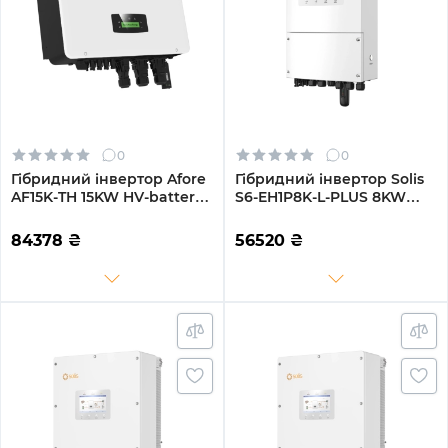
0
0
Гібридний інвертор Afore
Гібридний інвертор Solis
AF15K-TH 15KW HV-battery
S6-EH1P8K-L-PLUS 8KW
2 MPPT Wi-Fi 220/380V
48V 2 MPPT Wi-Fi 220V
Трифазний
Однофазний
84378
₴
56520
₴