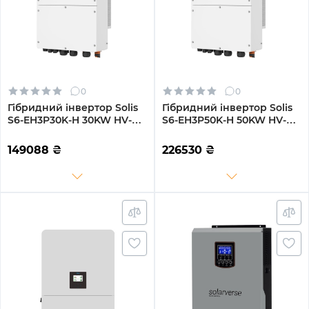
0
0
Гібридний інвертор Solis
Гібридний інвертор Solis
S6-EH3P30K-H 30KW HV-
S6-EH3P50K-H 50KW HV-
battery 3 MPPT Wi-Fi
battery 4 MPPT Wi-Fi
220/380V Трифазний
220/380V Трифазний
149088
₴
226530
₴