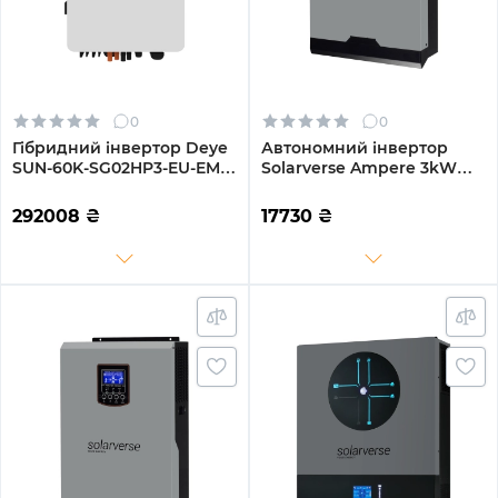
0
0
Гібридний інвертор Deye
Автономний інвертор
SUN-60K-SG02HP3-EU-EM6
Solarverse Ampere 3kW
60kW HV-battery 6 MPPT
24V 1 MPPT 220V
Wi-Fi 220/380V Трифазний
Однофазний (SV3024A)
292008
₴
17730
₴