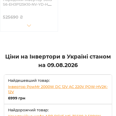
S6-EH3P125K10-NV-YD-H
125KW HV-battery 10 MPPT
Wi-Fi 220/380V Трифазний
525690
₴
Ціни на Інвертори в Україні станом
на
09.08.2026
Найдешевший товар:
Інвертор PowMr 2000W DC 12V AC 220V POW-HV2K-
12V
6999 грн
Найдорожчий товар: