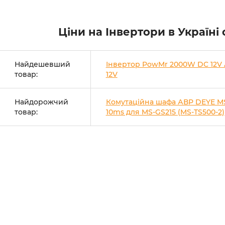
Ціни на Інвертори в Україні
Найдешевший
Інвертор PowMr 2000W DC 12V
товар:
12V
Найдорожчий
Комутаційна шафа АВР DEYE M
товар:
10ms для MS-GS215 (MS-TS500-2)