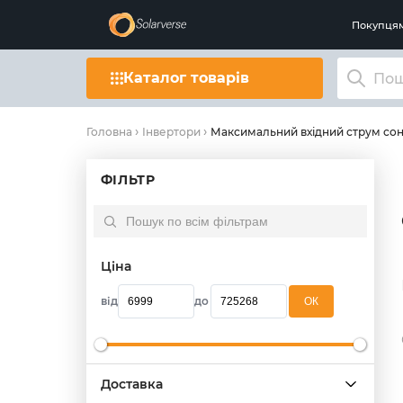
Покупця
Каталог товарів
Максимальний вхідний струм сон
Головна
Інвертори
ФІЛЬТР
Ціна
від
до
OК
Доставка