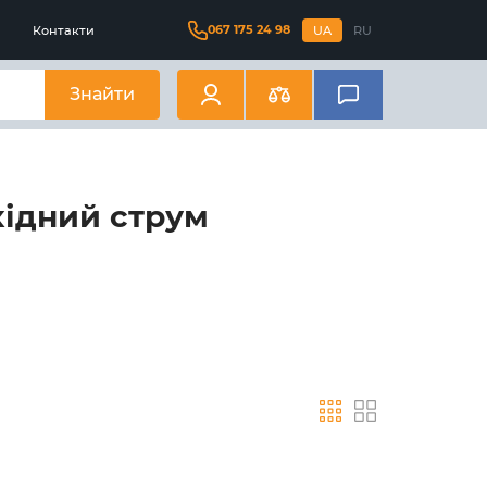
067 175 24 98
Контакти
UA
RU
Знайти
хідний струм