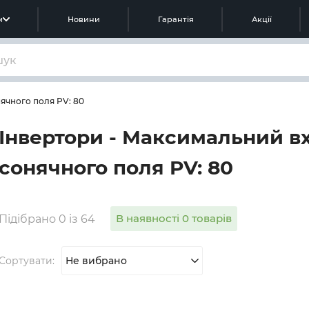
м
Новини
Гарантія
Акції
ячного поля PV: 80
Інвертори - Максимальний в
сонячного поля PV: 80
В наявності 0 товарів
Підібрано 0 із 64
Сортувати:
Не вибрано