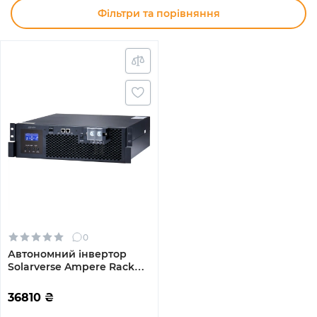
Фільтри та порівняння
0
Автономний інвертор
Solarverse Ampere Rack
5kW 48V 1 MPPT 220V
Однофазний
36810
₴
(SV5048UPSR)