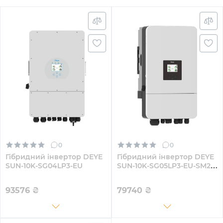
0
0
Гібридний інвертор DEYE
Гібридний інвертор DEYE
SUN-10K-SG04LP3-EU
SUN-10K-SG05LP3-EU-SM2
10KW 48V 2 MPPT Wi-Fi
220/380V Трифазний
93576
₴
79740
₴