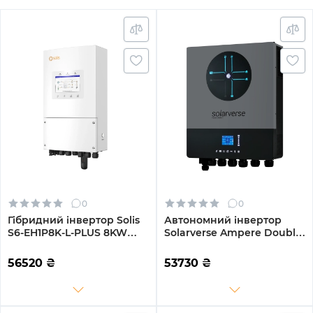
0
0
Гібридний інвертор Solis
Автономний інвертор
S6-EH1P8K-L-PLUS 8KW
Solarverse Ampere Double
48V 2 MPPT Wi-Fi 220V
8kW 48V 1 MPPT Wi-Fi 220V
Однофазний
Однофазний (SV8048AD)
56520
₴
53730
₴