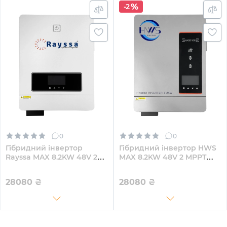
-2
0
0
Гібридний інвертор
Гібридний інвертор HWS
Rayssa MAX 8.2KW 48V 2
MAX 8.2KW 48V 2 MPPT
MPPT 220V Однофазний
220V Однофазний
(MAX8.2kW)
(VicMAX8.2kW)
28080
₴
28080
₴