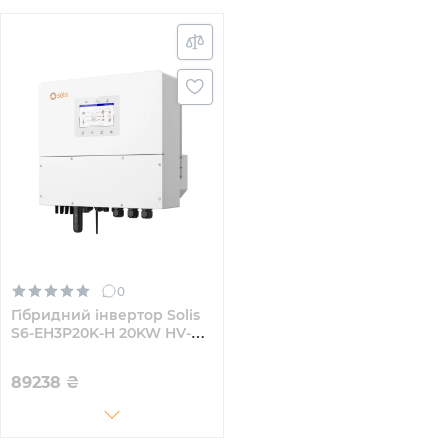
0
Гібридний інвертор Solis
S6-EH3P20K-H 20KW HV-
battery 4 MPPT Wi-Fi
220/380V Трифазний
89238
₴