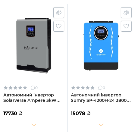
0
0
Автономний інвертор
Автономний інвертор
Solarverse Ampere 3kW
Sumry SP-4200H-24 3800W
24V 1 MPPT 220V
24V 1 MPPT 220V
Однофазний (SV3024A)
Однофазний (SP-4200H-
17730
₴
15078
₴
24)