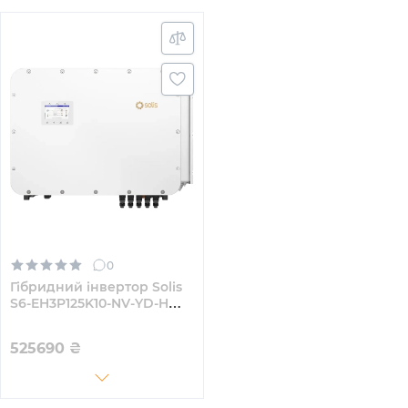
0
Гібридний інвертор Solis
S6-EH3P125K10-NV-YD-H
125KW HV-battery 10 MPPT
Wi-Fi 220/380V Трифазний
525690
₴