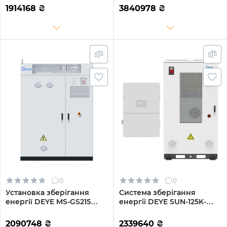
241.2kWh 1BAT LiFePO4
417.6kWh 1BAT LiFePO4 ≥ 8
1914168
₴
3840978
₴
≥10000 циклів (SV-
000 циклів (SV-3DE125K1-
3DE125K1-HGS240K1-1)
HGS418K1-1)
0
0
Установка зберігання
Система зберігання
енергії DEYE MS-GS215
енергії DEYE SUN-125K-
100kW 768V 280Ah 215kWh
SG02HP3-EU-GM10 125kW
LiFePO4 IP54, 200kW
241.2kWh 1BAT LiFePO4
2090748
₴
2339640
₴