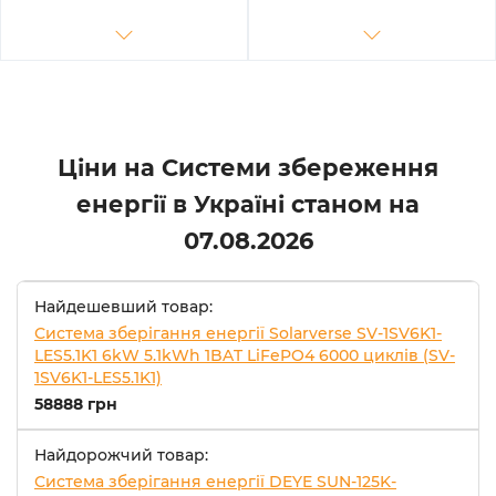
MPPT, Fire Extinguisher, Air
≥8000 циклів (SV-3DE125K1-
conditioner (MS-GS215-2H3)
HDE240K1-1)
Ціни на Системи збереження
енергії в Україні станом на
07.08.2026
Найдешевший товар:
Система зберігання енергії Solarverse SV-1SV6K1-
LES5.1K1 6kW 5.1kWh 1BAT LiFePO4 6000 циклів (SV-
1SV6K1-LES5.1K1)
58888 грн
Найдорожчий товар:
Система зберігання енергії DEYE SUN-125K-