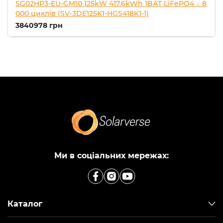
SG02HP3-EU-GM10 125kW 417.6kWh 1BAT LiFePO4 ≥ 8
000 циклів (SV-3DE125K1-HGS418K1-1)
3840978 грн
Ми в соціальних мережах:
Каталог