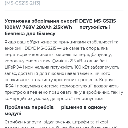
Консультація
(MS-GS215-2H3)
Установка зберігання енергії DEYE MS-GS215
100kW 768V 280Ah 215kWh — потужність і
безпека для бізнесу
Якщо ваш об’єкт живе за принципами стабільності та
економії, DEYE MS-GS215 — це саме та опора, яка
перетворює коливання мережі на передбачувану,
керовану енергетику. Ємність 215 кВт·год на базі
LiFePO4 і номінальна потужність 100 кВт забезпечують
запас, достатній для пікових навантажень, нічного
споживання та захисту критичних процесів. Корпус
IP54 і продумана система терморегуляції дозволяють
пристрою впевнено працювати як у виробничих, так і у
комерційних умовах, де простої неприпустимі.
Проблема перебоїв — рішення в одному
модулі
Стрибки напруги, відключення, штрафи за пікові