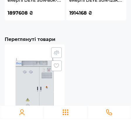
енергії DEYE SUN-80K-
енергії DEYE SUN-125K-
LiFePO4
SG02HP3-EU-EM6 80kW
SG02HP3-EU-GM10 125kW
209kWh 1BAT LiFePO4
241.2kWh 1BAT LiFePO4
1897608
₴
1914168
₴
≥6500 циклів (SV-
≥10000 циклів (SV-
Максимально можливий струм заряду стеку батарей
3DE80K1-HGS209K2-1)
3DE125K1-HGS240K1-1)
280 A
Переглянуті товари
Максимальний струм заряду (вихід інвертора)
175 A
Номінальна напруга батарей
768 V
Життевий цикл
6000 циклів
Комплектація
Батарейний пакет включає: вентилятор для
0
охолодження; модулі LFP-батарей загальною ємністю