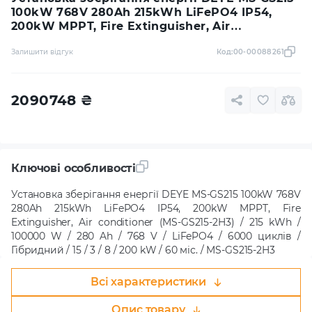
100kW 768V 280Ah 215kWh LiFePO4 IP54,
200kW MPPT, Fire Extinguisher, Air
conditioner (MS-GS215-2H3)
Залишити відгук
Код:
00-00088261
2090748
₴
Ключові особливості
Установка зберігання енергії DEYE MS-GS215 100kW 768V
280Ah 215kWh LiFePO4 IP54, 200kW MPPT, Fire
Extinguisher, Air conditioner (MS-GS215-2H3) / 215 kWh /
100000 W / 280 Ah / 768 V / LiFePO4 / 6000 циклів /
Гібридний / 15 / 3 / 8 / 200 kW / 60 міс. / MS-GS215-2H3
Всі характеристики
Опис товару