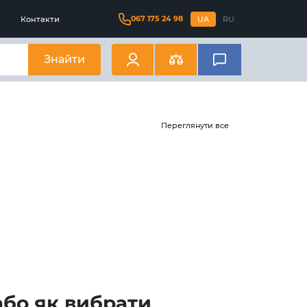
067 175 24 98
Контакти
UA
RU
Знайти
Переглянути все
або як вибрати