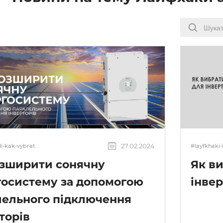
27.02.2024
li-kak-vybrat
#layfkhaki-
озширити сонячну
Як в
госистему за допомогою
інве
лельного підключення
торів