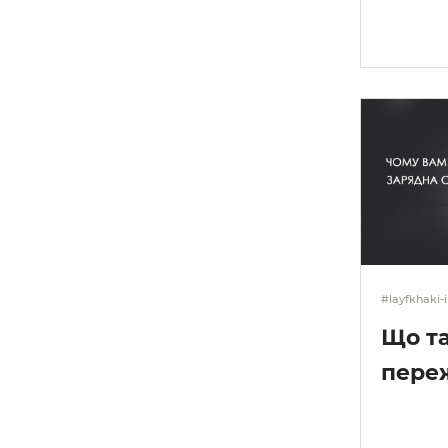
#layfkhaki-i
Що та
пере