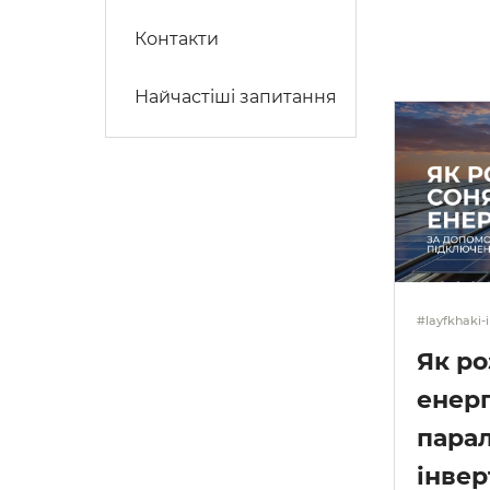
Контакти
Найчастіші запитання
#layfkhaki-i
Як р
енер
пара
інвер