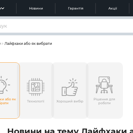
м
Новини
Гарантія
Акції
Лайфхаки або як вибрати
и
ки або як
Рішення для
Технології
Хороший вибір
брати
роботи
Новини на тему Лайфхаки 