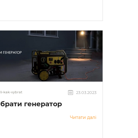
23.03.2023
ili-kak-vybrat
ибрати генератор
Читати далі