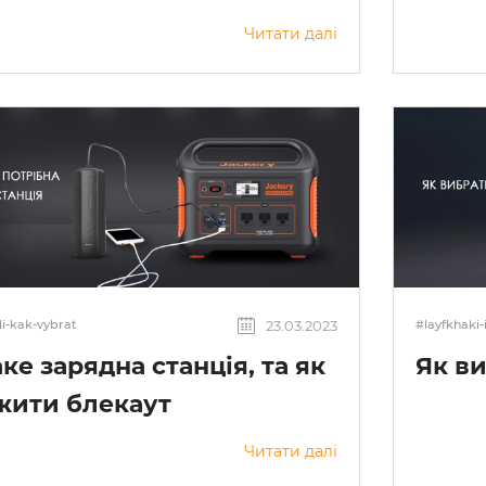
Читати далі
23.03.2023
li-kak-vybrat
#layfkhaki-
ке зарядна станція, та як
Як в
жити блекаут
Читати далі