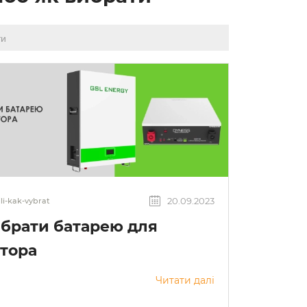
20.09.2023
ili-kak-vybrat
ибрати батарею для
ртора
Читати далі