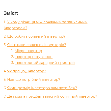
Зміст
:
У чому різниця між сонячним та звичайним
інвертором?
Що робить сонячний інвертор?
Які є типи сонячних інверторів?
Мікроінвертор
Інвертор потужності
Інверторний зарядний пристрій
Як працює інвертор?
Навіщо потрібний інвертор?
Який розмір інвертора вам потрібен?
Де можна придбати якісний сонячний інвертор?