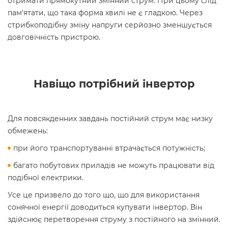
отримати прямокутний змінний струм. При цьому слід
пам'ятати, що така форма хвилі не є гладкою. Через
стрибкоподібну зміну напруги серйозно зменшується
довговічність пристрою.
Навіщо потрібний інвертор
Для повсякденних завдань постійний струм має низку
обмежень:
при його транспортуванні втрачається потужність;
багато побутових приладів не можуть працювати від
подібної електрики.
Усе це призвело до того що, що для використання
сонячної енергії доводиться купувати інвертор. Він
здійснює перетворення струму з постійного на змінний.