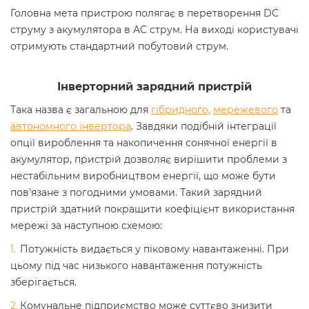
Головна мета пристрою полягає в перетворення DC
струму з акумулятора в AC струм. На виході користувачі
отримують стандартний побутовий струм.
Інверторний зарядний пристрій
Така назва є загальною для
гібридного,
мережевого
та
автономного інвертора
. Завдяки подібній інтеграції
опції вироблення та накопичення сонячної енергії в
акумулятор, пристрій дозволяє вирішити проблеми з
нестабільним виробництвом енергії, що може бути
пов'язане з погодними умовами. Такий зарядний
пристрій здатний покращити коефіцієнт використання
мережі за наступною схемою:
Потужність видається у піковому навантаженні. При
цьому під час низького навантаження потужність
зберігається.
Комунальне підприємство може суттєво знизити