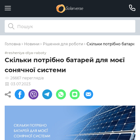
Скільки потрібно батарей 
Головна
Новини
Рішення для роботи
#resheniya-dlya-raboty
Скільки потрібно батарей для моєї
сонячної системи
26667 переглядів
03.07.2023