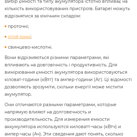
Вибір ємності та типу акумулятора істотно впливає на
кількість використовуваних пристроїв. Батареї можуть
відрізнятися за хімічним складом:
проточні;
літій-іонні
;
свинцево-кислотні.
Вони відрізняються різними параметрами, які
впливають на довговічність і продуктивність. Для
вимірювання ємності акумулятора використовуються
кіловат-години (кВтг) та ампер-години (Аг). Ці відомості
дозволяють зрозуміти, скільки енергії може містити
акумулятор.
Они отличаются разными параметрами, которые
напрямую влияют на долговечность и
производительность. Для измерения емкости
аккумулятора используются киловатт-часы (кВтч) и
ампер-часы (Ач). Эти сведения дают понять, сколько