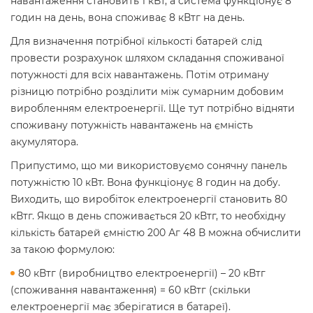
навантаження становить 1 кВт, а система функціонує 8
годин на день, вона споживає 8 кВтг на день.
Для визначення потрібної кількості батарей слід
провести розрахунок шляхом складання споживаної
потужності для всіх навантажень. Потім отриману
різницю потрібно розділити між сумарним добовим
виробленням електроенергії. Ще тут потрібно відняти
споживану потужність навантажень на ємність
акумулятора.
Припустимо, що ми використовуємо сонячну панель
потужністю 10 кВт. Вона функціонує 8 годин на добу.
Виходить, що виробіток електроенергії становить 80
кВтг. Якщо в день споживається 20 кВтг, то необхідну
кількість батарей ємністю 200 Аг 48 В можна обчислити
за такою формулою:
80 кВтг (виробництво електроенергії) – 20 кВтг
(споживання навантаження) = 60 кВтг (скільки
електроенергії має зберігатися в батареї).