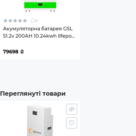
Рекомендована температура
0°C -
зберігання
0
Матеріал корпусу
Мета
Акумуляторна батарея GSL
51.2v 200AH 10.24kwh lifepo4
Комплектація
Акум
(GSL051200AB-GBP2)
79698
₴
Розміри товару (без пакування), мм
800x
Вага (без упакування), кг
120
Гарантія
60 міс
Переглянуті товари
*Характеристики та комплектація товару можут