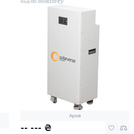
Код:
00-00082591
Архів
-- ---
₴