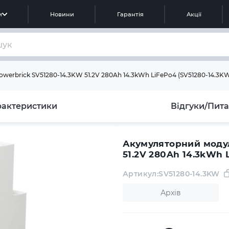
м
Новини
Гарантія
Акції
werbrick SV51280-14.3KW 51.2V 280Ah 14.3kWh LiFePo4 (SV51280-14.3K
рактеристики
Відгуки/Пит
Акумуляторний модул
51.2V 280Ah 14.3kWh 
Артикул:
SV51280-14.3KW
Архів