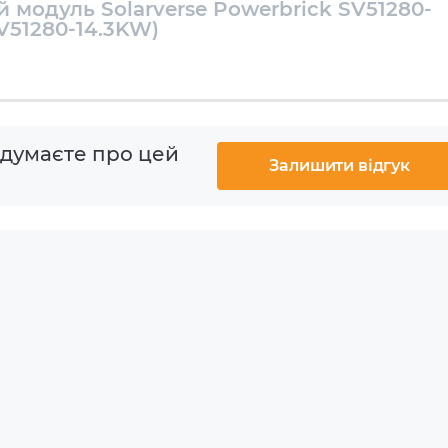
 модуль Solarverse Powerbrick SV51280-
kW
V51280-14.3KW)
 kW
 думаєте про цей
Залишити відгук
вне
 +55°C
 - +55°C