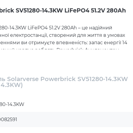
rick SV51280-14.3KW LiFePO4 51.2V 280Ah
80-14.3KW LiFePO4 51.2V 280Ah – це надійний
ної електростанції, створений для життя в умовах
ченнями ви отримуєте впевненість: запас енергії 14
одуманий корпус роблять Powerbrick фундаментом
опичує електрику – він дарує свободу жити без
е відповідальність на себе
 Solarverse Powerbrick SV51280-14.3KW
14.3KW)
 реалії. У таких умовах важливо мати власне
SV51280-14.3KW забезпечує це: номінальна
одночасно живити освітлення, холодильник, роутер,
80-14.3KW
антує багато років роботи із збереженням ємності.
дину й техніку.
0082591
нше турбот, максимальна вигода