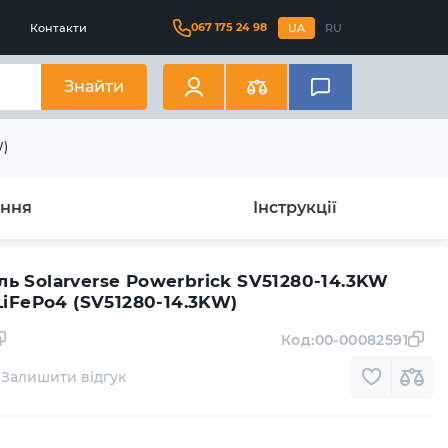
067 175 24 98
Контакти
UA
RU
Знайти
W)
ання
Інструкції
ь Solarverse Powerbrick SV51280-14.3KW
LiFePo4 (SV51280-14.3KW)
Код:
00-00082591
Залишити відгук