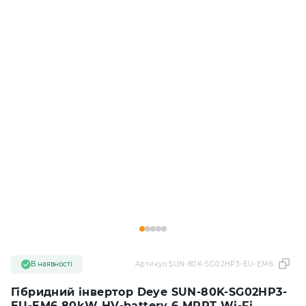
В наявності
Артикул:
SUN-80K-SG02HP3-EU-EM6
Гібридний інвертор Deye SUN-80K-SG02HP3-
EU-EM6 80kW HV-battery 6 MPPT Wi-Fi