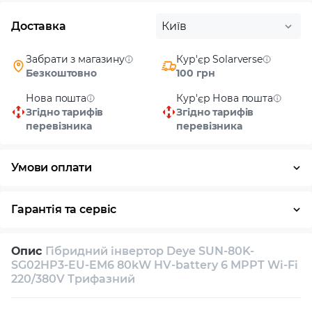
Доставка
Київ
Забрати з магазину
Кур'єр Solarverse
Безкоштовно
100 грн
Нова пошта
Кур'єр Нова пошта
Згідно тарифів
Згідно тарифів
перевізника
перевізника
Умови оплати
Готівка
Гарантія та сервіс
Повернення / обмін протягом 14 днів
Опис
Гібридний інвертор Deye SUN-80K-
Власний сервісний центр
Технічна підтримка
SG02HP3-EU-EM6 80kW HV-battery 6 MPPT Wi-Fi
220/380V Трифазний
Консультація