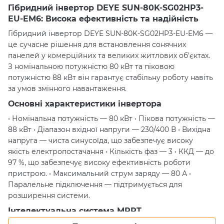
Гібридний інвертор DEYE SUN-80K-SG02HP3-
EU-EM6: Висока ефективність та надійність
Гібридний інвертор DEYE SUN-80K-SG02HP3-EU-EM6 —
це сучасне рішення для встановлення сонячних
панелей у комерційних та великих житлових об'єктах.
З номінальною потужністю 80 кВт та піковою
потужністю 88 кВт він гарантує стабільну роботу навіть
за умов змінного навантаження.
Основні характеристики інвертора
• Номінальна потужність — 80 кВт • Пікова потужність —
88 кВт • Діапазон вхідної напруги — 230/400 В • Вихідна
напруга — чиста синусоїда, що забезпечує високу
якість електропостачання • Кількість фаз — 3 • ККД — до
97 %, що забезпечує високу ефективність роботи
пристрою. • Максимальний струм заряду — 80 А •
Паралельне підключення — підтримується для
розширення системи.
Інтелектуальна система MPPT