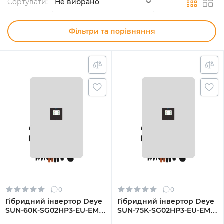
Сортувати:
Не вибрано
Фільтри та порівняння
0
0
Гібридний інвертор Deye
Гібридний інвертор Deye
SUN-60K-SG02HP3-EU-EM6
SUN-75K-SG02HP3-EU-EM6
60kW HV-battery 6 MPPT
75kW HV-battery 6 MPPT