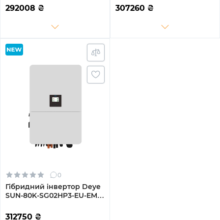
Wi-Fi 220/380V Трифазний
Wi-Fi 220/380V Трифазний
292008
₴
307260
₴
0
Гібридний інвертор Deye
SUN-80K-SG02HP3-EU-EM6
80kW HV-battery 6 MPPT
Wi-Fi 220/380V Трифазний
312750
₴