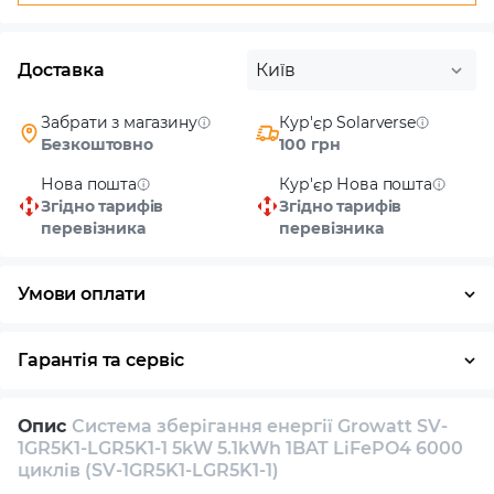
Доставка
Київ
Забрати з магазину
Кур'єр Solarverse
Безкоштовно
100 грн
Нова пошта
Кур'єр Нова пошта
Згідно тарифів
Згідно тарифів
перевізника
перевізника
Умови оплати
Готівка
Гарантія та сервіс
Повернення / обмін протягом 14 днів
Опис
Система зберігання енергії Growatt SV-
Власний сервісний центр
Технічна підтримка
1GR5K1-LGR5K1-1 5kW 5.1kWh 1BAT LiFePO4 6000
циклів (SV-1GR5K1-LGR5K1-1)
Консультація