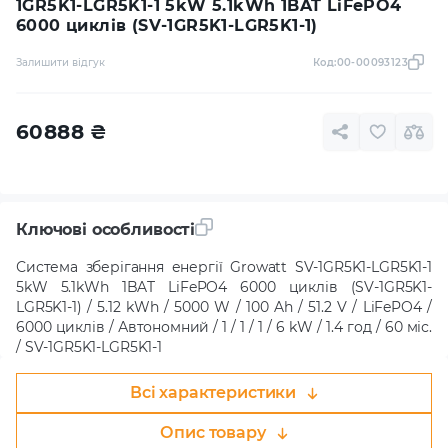
1GR5K1-LGR5K1-1 5kW 5.1kWh 1BAT LiFePO4
6000 циклів (SV-1GR5K1-LGR5K1-1)
Залишити відгук
Код:
00-00093123
60888
₴
Ключові особливості
Система зберігання енергії Growatt SV-1GR5K1-LGR5K1-1
5kW 5.1kWh 1BAT LiFePO4 6000 циклів (SV-1GR5K1-
LGR5K1-1) / 5.12 kWh / 5000 W / 100 Ah / 51.2 V / LiFePO4 /
6000 циклів / Автономний / 1 / 1 / 1 / 6 kW / 1.4 год / 60 міс.
/ SV-1GR5K1-LGR5K1-1
Всі характеристики
Опис товару