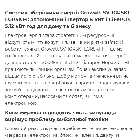
Система зберігання енергії Growatt SV-1GR5K1-
LGR5K1-1: автономний інвертор 5 кВт і LiFePO4
5.12 кВт·год для дому та бізнесу
Електроенергія стала стратегічним ресурсом: її
відсутність миттєво зупиняє звичний ритм, зв’язок і
роботу техніки. Growatt SV-1GR5K1-LGR5K1-1 — це не
«набір деталей», а готова система зберігання енергії,
де інвертор SPF5000ES і LiFePO4-батарея Hope 5.0L-B1
працюють як єдиний організм. Вона накопичує запас і
віддає його стабільно, щоб у момент вимкнення ви не
шукали свічки та павербанки, а просто продовжували
жити й працювати — з освітленням, інтернетом,
комп’ютерами, насосами та обладнанням з
електронікою.
Коли мережа підводить: чиста синусоїда
вирішує проблему вибагливої техніки
Головний ризик під час перебоїв — не лише темрява, а
«нервова» електроніка: блоки живлення, двигуни,