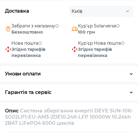
Доставка
Київ
Забрати з магазину
Кур'єр Solarverse
Безкоштовно
100 грн
Нова пошта
Кур'єр Нова пошта
Згідно тарифів
Згідно тарифів
перевізника
перевізника
Умови оплати
Готівка
Гарантія та сервіс
Повернення / обмін протягом 14 днів
Опис
Система зберігання енергії DEYE SUN-10K-
Власний сервісний центр
Технічна підтримка
SG02LP1-EU-AM3-2DE10.24K-LFP 10000W 10.24kh
2BAT LiFePO4 6000 циклів
Консультація