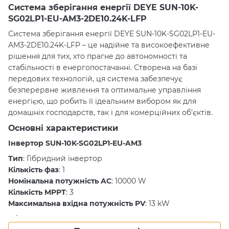
Система зберігання енергії DEYE SUN-10K-
SG02LP1-EU-AM3-2DE10.24K-LFP
Система зберігання енергії DEYE SUN-10K-SG02LP1-EU-
AM3-2DE10.24K-LFP – це надійне та високоефективне
рішення для тих, хто прагне до автономності та
стабільності в енергопостачанні. Створена на базі
передових технологій, ця система забезпечує
безперервне живлення та оптимальне управління
енергією, що робить її ідеальним вибором як для
домашніх господарств, так і для комерційних об'єктів.
Основні характеристики
Інвертор SUN-10K-SG02LP1-EU-AM3
Тип
: Гібридний інвертор
Кількість фаз
: 1
Номінальна потужність AC
: 10000 W
Кількість MPPT
: 3
Максимальна вхідна потужність PV
: 13 kW
Гібридний інвертор SUN-10K-SG02LP1-EU-AM3