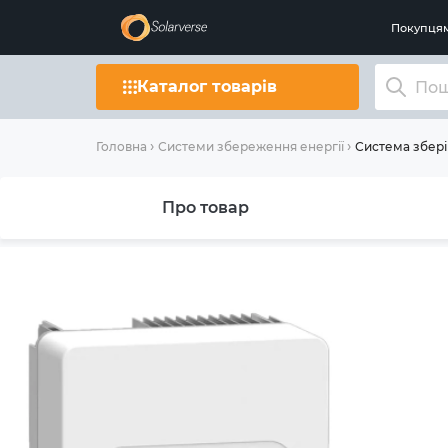
Покупця
Каталог товарів
Система збері
Головна
Системи збереження енергії
Про товар