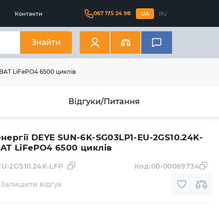
067 175 24 98
Контакти
UA
RU
Знайти
BAT LiFePO4 6500 циклів
Відгуки/Питання
нергії DEYE SUN-6K-SG03LP1-EU-2GS10.24K-
AT LiFePO4 6500 циклів
EU-2GS10.24K-LFP
Код:
00-00069734
Залишити відгук