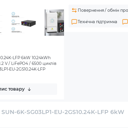
Повернення / обмін про
Технічна підтримка
10.24K-LFP 6kW 10.24kWh
.2 V / LiFePO4 / 6500 циклів
SG03LP1-EU-2GS10.24K-LFP
ис товару
E SUN-6K-SG03LP1-EU-2GS10.24K-LFP 6kW