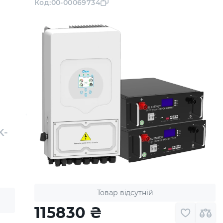
Код:
00-00069734
K-
Товар відсутній
115830
₴