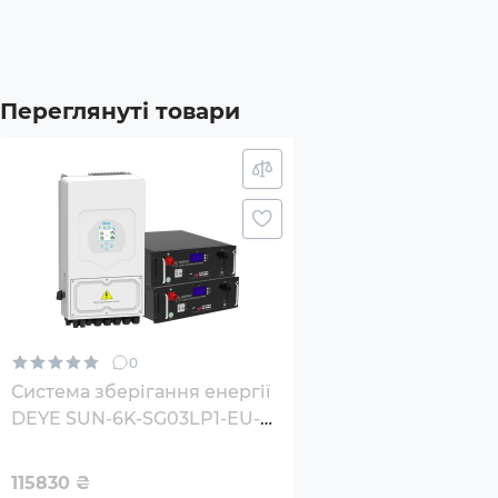
Комплектація
Батар
Інве
Переглянуті товари
Додатковий опціонал/можливості
Коль
Захис
Окре
6 пер
0
Макс.
Система зберігання енергії
DEYE SUN-6K-SG03LP1-EU-
Габарити товару (без пакування), мм
580x
2GS10.24K-LFP 6kW
10.24kWh 2BAT LiFePO4 6500
115830
₴
Вага (без пакування), кг
117.5