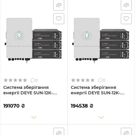
0
0
Система зберігання
Система зберігання
енергії DEYE SUN-12K-
енергії DEYE SUN-12K-
SG02LP1-EU-AM3-3GS14.4K-
SG04LP3-EU-3GS14.4K-LFP
LFP 12kW 14.4kWh 3BAT
12kW 14.4kWh 3BAT
191070
₴
194538
₴
LiFePO4 6500 циклів
LiFePO4 6500 циклів