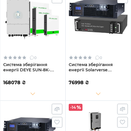
0
0
Система зберігання
Система зберігання
енергії DEYE SUN-8K-
енергії Solarverse
SG01LP1-EU-3GS15.36K-LFP-
SV5048UPSR-1GS4.8K-LFP 5
W 8kW 15.36kWh 3BAT
4.8kWh 1BAT LiFePO4 6500
168078
₴
76998
₴
LiFePO4 6500 циклів
циклів
-14