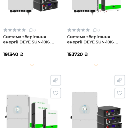
0
0
Система зберігання
Система зберігання
енергії DEYE SUN-10K-
енергії DEYE SUN-10K-
SG02LP1-EU-AM3-3GS15.36K-
SG04LP3-EU-2GS10.24K-
LFP 10kW 15.36kWh 3BAT
LFP-W 10kW 10.24kWh
191340
₴
153720
₴
LiFePO4 6500 циклів
2BAT LiFePO4 6500 циклів