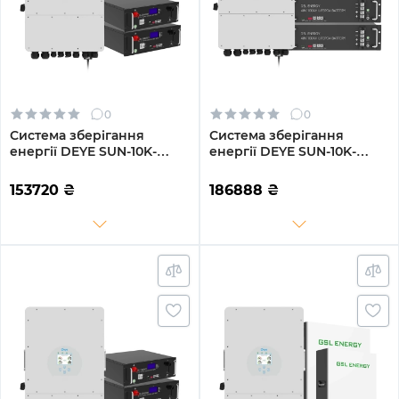
0
0
Система зберігання
Система зберігання
енергії DEYE SUN-10K-
енергії DEYE SUN-10K-
SG02LP1-EU-AM3-
SG02LP1-EU-AM3-3GS14.4K-
2GS10.24K-LFP 10kW
LFP 10kW 14.4kWh 3BAT
153720
₴
186888
₴
10.24kWh 2BAT LiFePO4
LiFePO4 6500 циклів
6500 циклів