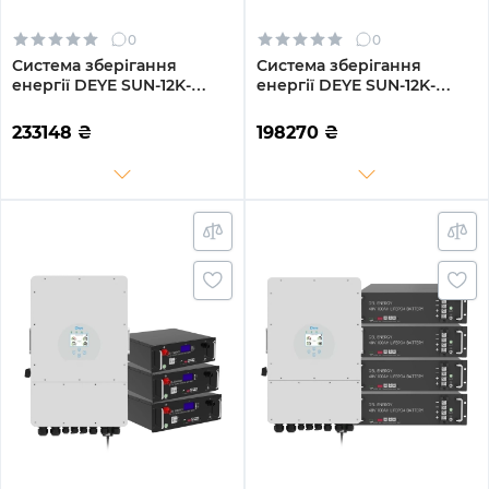
0
0
Система зберігання
Система зберігання
енергії DEYE SUN-12K-
енергії DEYE SUN-12K-
SG02LP1-EU-AM3-
SG04LP3-EU-3GS15.36K-
4GS20.48K-LFP 12kW
LFP-W 12kW 15.36kWh
233148
₴
198270
₴
20.48kWh 4BAT LiFePO4
3BAT LiFePO4 6500 циклів
6500 циклів