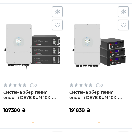
0
0
Система зберігання
Система зберігання
енергії DEYE SUN-10K-
енергії DEYE SUN-10K-
SG04LP3-EU-3GS14.4K-LFP
SG04LP3-EU-3GS15.36K-LFP
10kW 14.4kWh 3BAT
10kW 15.36kWh 3BAT
187380
₴
191838
₴
LiFePO4 6500 циклів
LiFePO4 6500 циклів