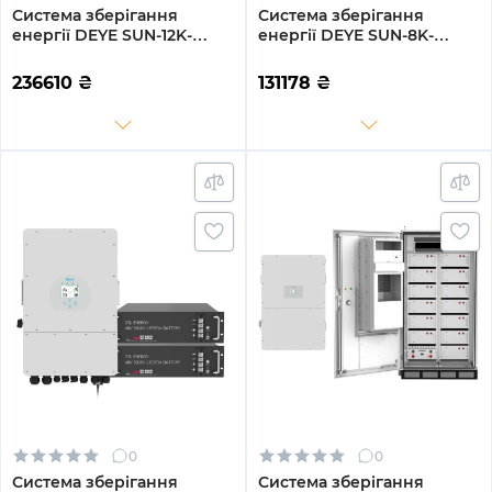
Система зберігання
Система зберігання
енергії DEYE SUN-12K-
енергії DEYE SUN-8K-
SG04LP3-EU-4GS20.48K-
SG01LP1-EU-2GS10.24K-LFP
LFP 12kW 20.48kWh 4BAT
8kW 10.24kWh 2BAT
236610
₴
131178
₴
LiFePO4 6500 циклів
LiFePO4 6500 циклів
0
0
Система зберігання
Система зберігання