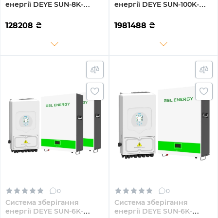
енергії DEYE SUN-8K-
енергії DEYE SUN-100K-
SG01LP1-EU-2GS9.6K-LFP
SG02HP3-EU-GM10 100kW
8kW 9.6kWh 2BAT LiFePO4
209kWh 1BAT LiFePO4
128208
₴
1981488
₴
6500 циклів
≥6500 циклів (SV-
3DE100K1-HGS209K2-1)
0
0
Система зберігання
Система зберігання
енергії DEYE SUN-6K-
енергії DEYE SUN-6K-