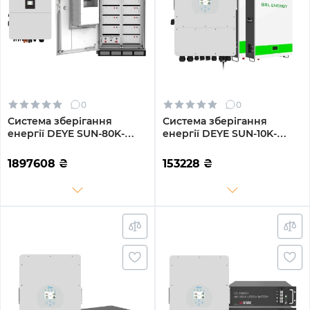
0
0
Система зберігання
Система зберігання
енергії DEYE SUN-80K-
енергії DEYE SUN-10K-
SG02HP3-EU-EM6 80kW
SG02LP1-EU-AM3-
209kWh 1BAT LiFePO4
2GS10.24K-LFP-W 10kW
1897608
₴
153228
₴
≥6500 циклів (SV-3DE80K1-
10.24kWh 2BAT LiFePO4
HGS209K2-1)
6500 циклів