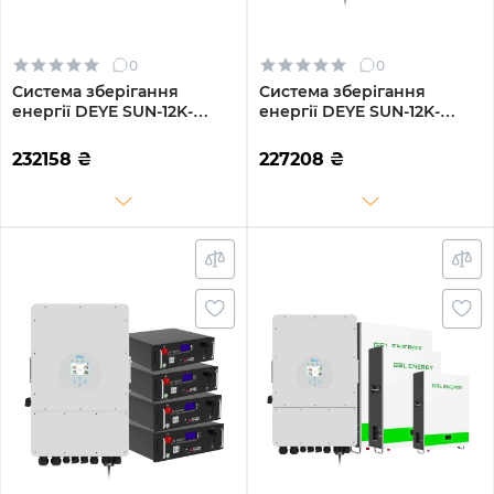
0
0
Система зберігання
Система зберігання
енергії DEYE SUN-12K-
енергії DEYE SUN-12K-
SG02LP1-EU-AM3-
SG02LP1-EU-AM3-4GS19.2K-
4GS20.48K-LFP-W 12kW
LFP 12kW 19.2kWh 4BAT
232158
₴
227208
₴
20.48kWh 4BAT LiFePO4
LiFePO4 6500 циклів
6500 циклів