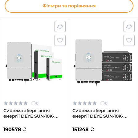
Фільтри та порівняння
0
0
Система зберігання
Система зберігання
енергії DEYE SUN-10K-
енергії DEYE SUN-10K-
SG02LP1-EU-AM3-3GS15.36K-
SG04LP3-EU-2GS9.6K-LFP
LFP-W 10kW 15.36kWh
10kW 9.6kWh 2BAT
190578
₴
151248
₴
3BAT LiFePO4 6500 циклів
LiFePO4 6500 циклів