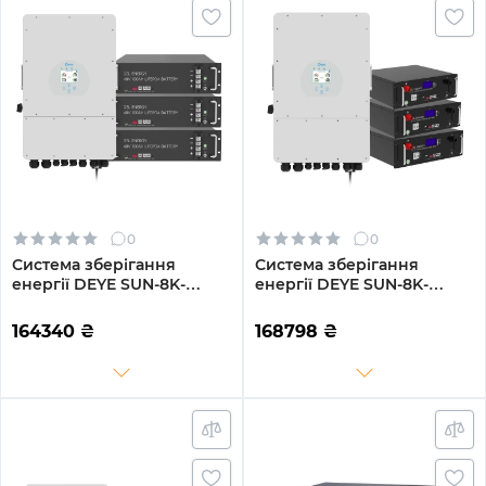
0
0
Система зберігання
Система зберігання
енергії DEYE SUN-8K-
енергії DEYE SUN-8K-
SG01LP1-EU-3GS14.4K-LFP
SG01LP1-EU-3GS15.36K-LFP
8kW 14.4kWh 3BAT
8kW 15.36kWh 3BAT
164340
₴
168798
₴
LiFePO4 6500 циклів
LiFePO4 6500 циклів