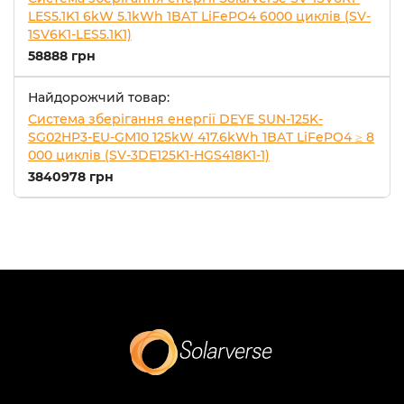
LES5.1K1 6kW 5.1kWh 1BAT LiFePO4 6000 циклів (SV-
1SV6K1-LES5.1K1)
58888 грн
Найдорожчий товар:
Система зберігання енергії DEYE SUN-125K-
SG02HP3-EU-GM10 125kW 417.6kWh 1BAT LiFePO4 ≥ 8
000 циклів (SV-3DE125K1-HGS418K1-1)
3840978 грн