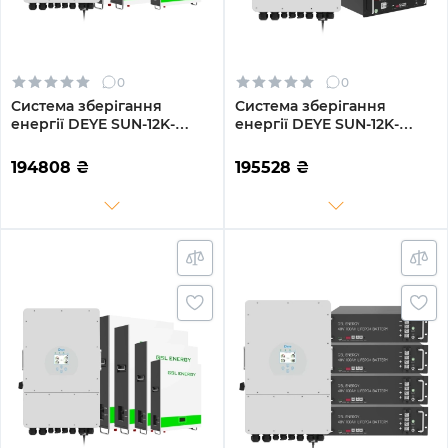
0
0
Система зберігання
Система зберігання
енергії DEYE SUN-12K-
енергії DEYE SUN-12K-
SG02LP1-EU-AM3-3GS15.36K-
SG02LP1-EU-AM3-3GS15.36K-
LFP-W 12kW 15.36kWh
LFP 12kW 15.36kWh 3BAT
194808
₴
195528
₴
3BAT LiFePO4 6500 циклів
LiFePO4 6500 циклів