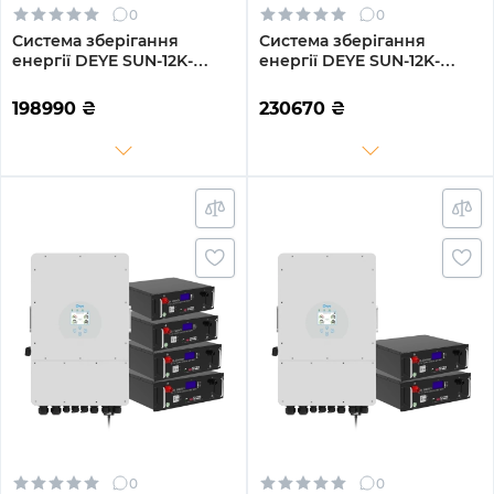
0
0
Система зберігання
Система зберігання
енергії DEYE SUN-12K-
енергії DEYE SUN-12K-
SG04LP3-EU-3GS15.36K-LFP
SG04LP3-EU-4GS19.2K-LFP
12kW 15.36kWh 3BAT
12kW 19.2kWh 4BAT
198990
₴
230670
₴
LiFePO4 6500 циклів
LiFePO4 6500 циклів
0
0