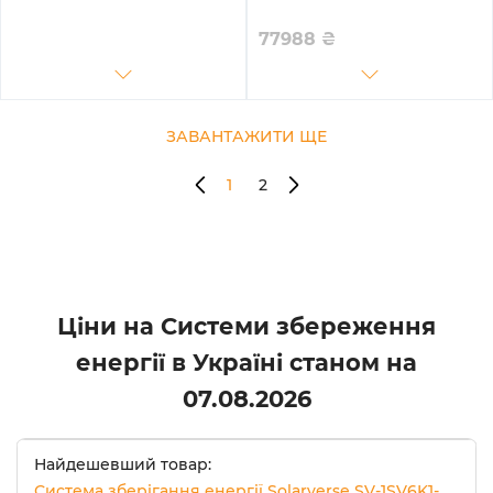
SG05LP1-EU-2GS10.24K-LFP-
SG03LP1-EU-1GS5.1K-LFP-W
W 6kW 10.24kWh 2BAT
6kW 5.12kWh 1BAT LiFePO4
77988
₴
LiFePO4 6500 циклів
6500 циклів
ЗАВАНТАЖИТИ ЩЕ
1
2
Ціни на Системи збереження
енергії в Україні станом на
07.08.2026
Найдешевший товар:
Система зберігання енергії Solarverse SV-1SV6K1-