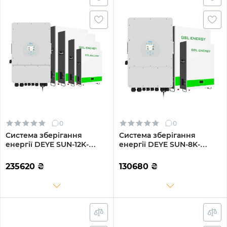
0
0
Система зберігання
Система зберігання
енергії DEYE SUN-12K-
енергії DEYE SUN-8K-
SG04LP3-EU-4GS20.48K-
SG01LP1-EU-2GS10.24K-LFP-
LFP-W 12kW 20.48kWh
W 8kW 10.24kWh 2BAT
235620
₴
130680
₴
4BAT LiFePO4 6500 циклів
LiFePO4 6500 циклів