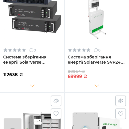
0
0
Система зберігання
Система зберігання
енергії Solarverse
енергії Solarverse SVP24-
SV5048UPSR-2GS9.6K-LFP
1SV3K1-LGS5.12K2-1 3kW
80964 ₴
5 9.6kWh 2BAT LiFePO4
5.12kWh 1BAT LiFePO4 6500
112638
₴
69999
₴
6500 циклів
циклів