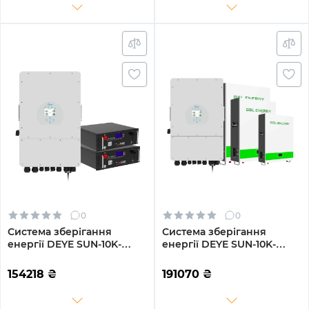
0
0
Система зберігання
Система зберігання
енергії DEYE SUN-10K-
енергії DEYE SUN-10K-
SG04LP3-EU-2GS10.24K-LFP
SG04LP3-EU-3GS15.36K-
10kW 10.24kWh 2BAT
LFP-W 10kW 15.36kWh
154218
₴
191070
₴
LiFePO4 6500 циклів
3BAT LiFePO4 6500 циклів