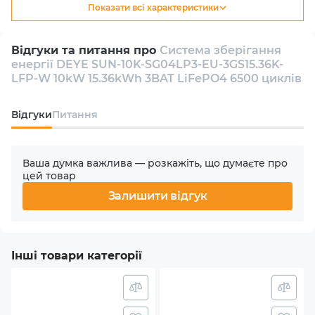
Показати всі характеристики
Тип
Гібридний
Відгуки та питання про
Система зберігання
енергії DEYE SUN-10K-SG04LP3-EU-3GS15.36K-
Кількість інверторів в комплекті
LFP-W 10kW 15.36kWh 3BAT LiFePO4 6500 циклів
1
Відгуки
Питання
Кількість фаз
3
Ваша думка важлива — розкажіть, що думаєте про
цей товар
Номінальна потужність АС
Залишити відгук
10000 W
Кількість MPPT
Інші товари категорії
2
Макс. вхідна потужність PV (сонячного масиву)
13 kW