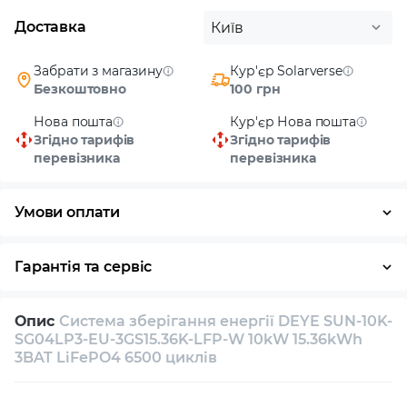
Доставка
Київ
Забрати з магазину
Кур'єр Solarverse
Безкоштовно
100 грн
Нова пошта
Кур'єр Нова пошта
Згідно тарифів
Згідно тарифів
перевізника
перевізника
Умови оплати
Готівка
Гарантія та сервіс
Повернення / обмін протягом 14 днів
Опис
Система зберігання енергії DEYE SUN-10K-
Власний сервісний центр
Технічна підтримка
SG04LP3-EU-3GS15.36K-LFP-W 10kW 15.36kWh
3BAT LiFePO4 6500 циклів
Консультація