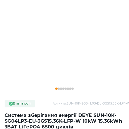
В наявності
Артикул:
SUN-10K-SG04LP3-EU-3GS15.36K-LFP-
Система зберігання енергії DEYE SUN-10K-
SG04LP3-EU-3GS15.36K-LFP-W 10kW 15.36kWh
3BAT LiFePO4 6500 циклів