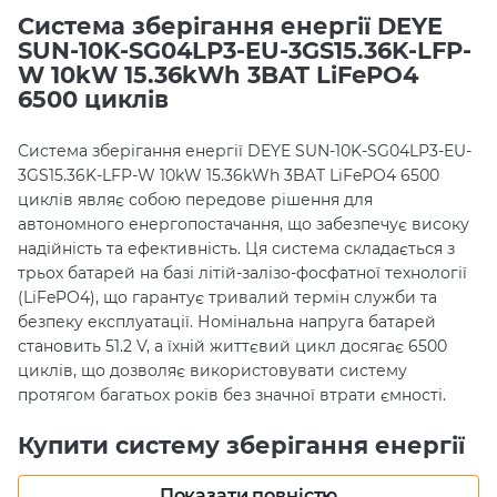
Система зберігання енергії DEYE
SUN-10K-SG04LP3-EU-3GS15.36K-LFP-
W 10kW 15.36kWh 3BAT LiFePO4
6500 циклів
Система зберігання енергії DEYE SUN-10K-SG04LP3-EU-
3GS15.36K-LFP-W 10kW 15.36kWh 3BAT LiFePO4 6500
циклів являє собою передове рішення для
автономного енергопостачання, що забезпечує високу
надійність та ефективність. Ця система складається з
трьох батарей на базі літій-залізо-фосфатної технології
(LiFePO4), що гарантує тривалий термін служби та
безпеку експлуатації. Номінальна напруга батарей
становить 51.2 V, а їхній життєвий цикл досягає 6500
циклів, що дозволяє використовувати систему
протягом багатьох років без значної втрати ємності.
Купити систему зберігання енергії
DEYE SUN-10K-SG04LP3-EU-
3GS15.36K-LFP-W 10kW 15.36kWh
Показати повністю