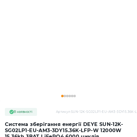
В наявності
Артикул:
SUN-12K-SG02LP1-EU-AM3-3DY15.36K-
Система зберігання енергії DEYE SUN-12K-
SG02LP1-EU-AM3-3DY15.36K-LFP-W 12000W
15.36kh 3BAT LiFePO4 6000 циклів