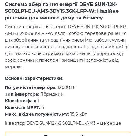
Система зберігання енергії DEYE SUN-12K-
SG02LP1-EU-AM3-3DY15.36K-LFP-W: Надійне
рішення для вашого дому та бізнесу
Система зберігання енергії DEYE SUN-12K-SG02LP1-EU-
AM3-3DY15.36K-LFP-W являє собою передове рішення
для зберігання та управління енергією, забезпечуючи
високу ефективність та надійність. Це ідеальний вибір
для тих, хто хоче отримати максимальну користь від
своїх сонячних панелей і зменшити залежність від
мережі.
Основні характеристики:
Потужність інвертора:
12000 Вт
Тип інвертора:
Гібридний
Кількість фаз:
1
Кількість MPPT:
3
Макс. вхідна потужність PV:
15.6 кВт
Інвертор DEYE SUN-12K-SG02LP1-EU-AM3 – це серце
системи, що забезпечує перетворення енергії від