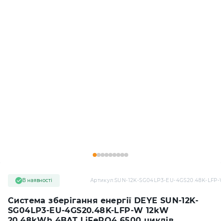
В наявності
Артикул:
SUN-12K-SG04LP3-EU-4GS20.48K-LFP
Система зберігання енергії DEYE SUN-12K-
SG04LP3-EU-4GS20.48K-LFP-W 12kW
20.48kWh 4BAT LiFePO4 6500 циклів