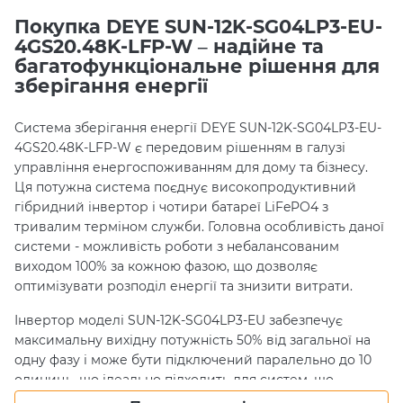
Покупка DEYE SUN-12K-SG04LP3-EU-
4GS20.48K-LFP-W – надійне та
багатофункціональне рішення для
зберігання енергії
Система зберігання енергії DEYE SUN-12K-SG04LP3-EU-
4GS20.48K-LFP-W є передовим рішенням в галузі
управління енергоспоживанням для дому та бізнесу.
Ця потужна система поєднує високопродуктивний
гібридний інвертор і чотири батареї LiFePO4 з
тривалим терміном служби. Головна особливість даної
системи - можливість роботи з небалансованим
виходом 100% за кожною фазою, що дозволяє
оптимізувати розподіл енергії та знизити витрати.
Інвертор моделі SUN-12K-SG04LP3-EU забезпечує
максимальну вихідну потужність 50% від загальної на
одну фазу і може бути підключений паралельно до 10
одиниць, що ідеально підходить для систем, що
масштабуються. З максимальним струмом заряду та