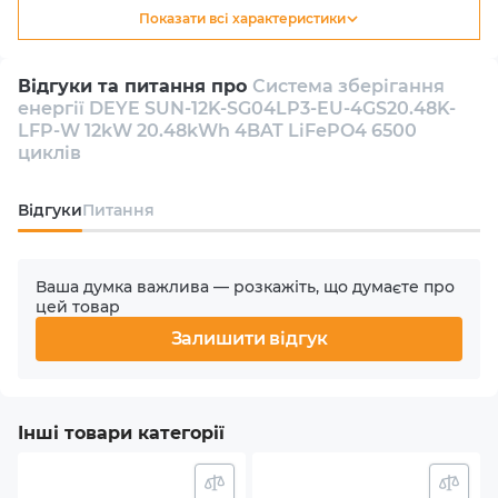
Показати всі характеристики
Тип
Гібридний
Відгуки та питання про
Система зберігання
енергії DEYE SUN-12K-SG04LP3-EU-4GS20.48K-
Кількість інверторів в комплекті
LFP-W 12kW 20.48kWh 4BAT LiFePO4 6500
1
циклів
Кількість фаз
Відгуки
Питання
3
Ваша думка важлива — розкажіть, що думаєте про
Номінальна потужність АС
цей товар
12000 W
Залишити відгук
Кількість MPPT
2
Інші товари категорії
Макс. вхідна потужність PV (сонячного масиву)