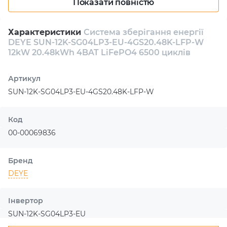
Показати повністю
розряду 240А, система гарантує ефективне керування
великими енергопотоками, при цьому підтримуючи до
шести часових інтервалів для заряджання та
Характеристики
Система зберігання енергії
DEYE SUN-12K-SG04LP3-EU-4GS20.48K-LFP-W
розряджання акумуляторів, що збільшує їх
12kW 20.48kWh 4BAT LiFePO4 6500 циклів
ефективність та продовжує термін служби.
Обладнана окремим портом для підключення
Артикул
дизельного або бензинового генератора, система
SUN-12K-SG04LP3-EU-4GS20.48K-LFP-W
DEYE SUN-12K-SG04LP3-EU-4GS20.48K-LFP-W пропонує
додаткову гнучкість в управлінні енергетичними
ресурсами, що робить її ідеальним вибором для тих,
Код
хто шукає надійне та багатофункціональне рішення для
00-00069836
зберігання енергії.
Бренд
DEYE
Інвертор
SUN-12K-SG04LP3-EU