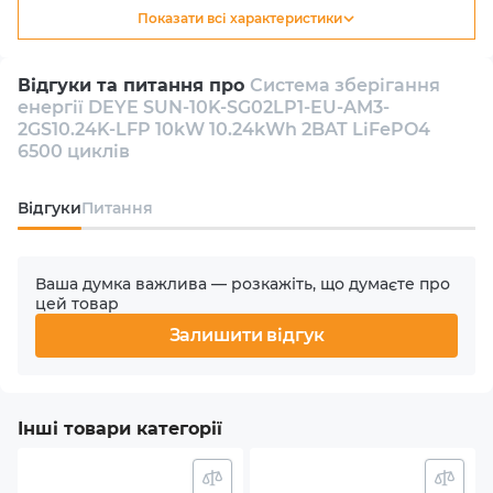
зменшити залежність від централізованих джерел
Показати всі характеристики
Тип
енергії та оптимізувати витрати на електроенергію,
Гібридний
покращивши екологічний слід свого будинку чи
Відгуки та питання про
Система зберігання
бізнесу.
енергії DEYE SUN-10K-SG02LP1-EU-AM3-
Кількість інверторів в комплекті
2GS10.24K-LFP 10kW 10.24kWh 2BAT LiFePO4
1
6500 циклів
Кількість фаз
Відгуки
Питання
1
Ваша думка важлива — розкажіть, що думаєте про
Номінальна потужність АС
цей товар
10000 W
Залишити відгук
Кількість MPPT
3
Інші товари категорії
Макс. вхідна потужність PV (сонячного масиву)