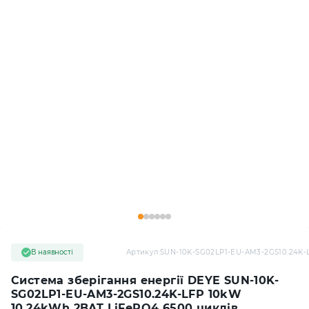
В наявності
Артикул:
SUN-10K-SG02LP1-EU-AM3-2GS10.24K-
Система зберігання енергії DEYE SUN-10K-
SG02LP1-EU-AM3-2GS10.24K-LFP 10kW
10.24kWh 2BAT LiFePO4 6500 циклів