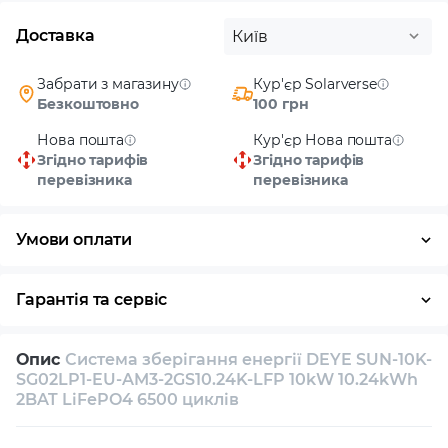
Доставка
Київ
Забрати з магазину
Кур'єр Solarverse
Безкоштовно
100 грн
Нова пошта
Кур'єр Нова пошта
Згідно тарифів
Згідно тарифів
перевізника
перевізника
Умови оплати
Готівка
Гарантія та сервіс
Повернення / обмін протягом 14 днів
Опис
Система зберігання енергії DEYE SUN-10K-
Власний сервісний центр
Технічна підтримка
SG02LP1-EU-AM3-2GS10.24K-LFP 10kW 10.24kWh
2BAT LiFePO4 6500 циклів
Консультація