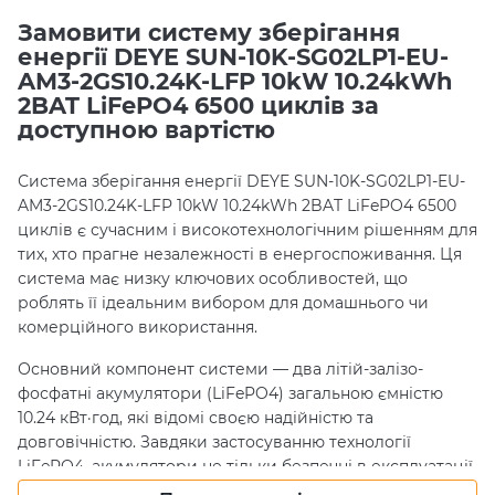
Замовити систему зберігання
енергії DEYE SUN-10K-SG02LP1-EU-
AM3-2GS10.24K-LFP 10kW 10.24kWh
2BAT LiFePO4 6500 циклів за
доступною вартістю
Система зберігання енергії DEYE SUN-10K-SG02LP1-EU-
AM3-2GS10.24K-LFP 10kW 10.24kWh 2BAT LiFePO4 6500
циклів є сучасним і високотехнологічним рішенням для
тих, хто прагне незалежності в енергоспоживання. Ця
система має низку ключових особливостей, що
роблять її ідеальним вибором для домашнього чи
комерційного використання.
Основний компонент системи — два літій-залізо-
фосфатні акумулятори (LiFePO4) загальною ємністю
10.24 кВт·год, які відомі своєю надійністю та
довговічністю. Завдяки застосуванню технології
LiFePO4, акумулятори не тільки безпечні в експлуатації,
але й мають тривалий термін служби, підтверджений