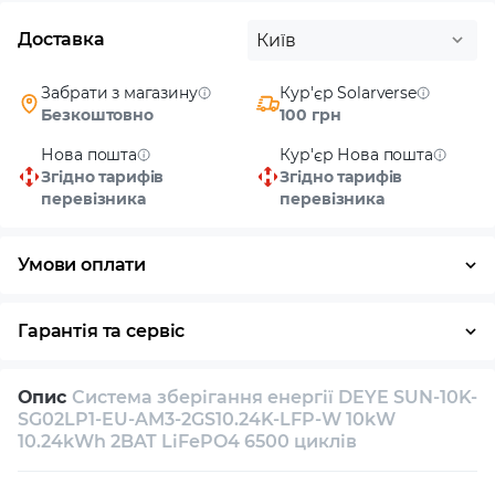
Доставка
Київ
Забрати з магазину
Кур'єр Solarverse
Безкоштовно
100 грн
Нова пошта
Кур'єр Нова пошта
Згідно тарифів
Згідно тарифів
перевізника
перевізника
Умови оплати
Готівка
Гарантія та сервіс
Повернення / обмін протягом 14 днів
Опис
Система зберігання енергії DEYE SUN-10K-
Власний сервісний центр
Технічна підтримка
SG02LP1-EU-AM3-2GS10.24K-LFP-W 10kW
10.24kWh 2BAT LiFePO4 6500 циклів
Консультація