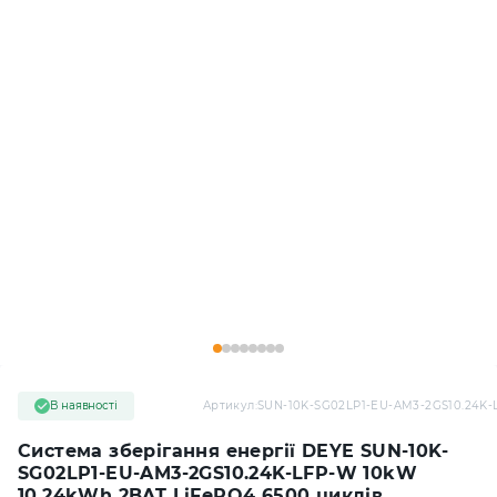
В наявності
Артикул:
SUN-10K-SG02LP1-EU-AM3-2GS10.24K-
Система зберігання енергії DEYE SUN-10K-
SG02LP1-EU-AM3-2GS10.24K-LFP-W 10kW
10.24kWh 2BAT LiFePO4 6500 циклів