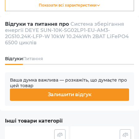
Показати всі характеристики
Тип
Гібридний
Відгуки та питання про
Система зберігання
енергії DEYE SUN-10K-SG02LP1-EU-AM3-
Кількість інверторів в комплекті
2GS10.24K-LFP-W 10kW 10.24kWh 2BAT LiFePO4
1
6500 циклів
Кількість фаз
Відгуки
Питання
1
Ваша думка важлива — розкажіть, що думаєте про
Номінальна потужність АС
цей товар
10000 W
Залишити відгук
Кількість MPPT
3
Інші товари категорії
Макс. вхідна потужність PV (сонячного масиву)