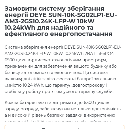
Замовити систему зберігання
енергії DEYE SUN-10K-SG02LP1-EU-
AM3-2GS10.24K-LFP-W 10kW
10.24kWh для надійного та
ефективного енергопостачання
Система зберігання енергії DEYE SUN-10K-SG02LP1-EU-
AM3-2GS10.24K-LFP-W 10kW 10.24kWh 2BAT LiFePO4
6500 циклів є високотехнологічним пристроєм,
призначеним для забезпечення вашого будинку або
бізнесу автономною та екологічною. Ця система
включає дві літій-залізо-фосфатні батареї загальною
ємністю 10.24 kWh, що гарантує довгострокову і
стабільну роботу протягом усього терміну служби.
Кожна батарея здатна витримати до 6500 циклів
заряду-розряду, забезпечуючи не тільки довговічність,
а й високий рівень безпеки завдяки використанню
технології LiFePO4, яка є однією з найнадійніших на
ринку. Максимальний струм заряду до 200 А дозволяє