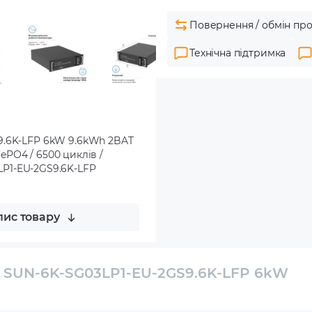
Повернення / обмін про
Технічна підтримка
9.6K-LFP 6kW 9.6kWh 2BAT
FePO4 / 6500 циклів /
G03LP1-EU-2GS9.6K-LFP
ис товару
E SUN-6K-SG03LP1-EU-2GS9.6K-LFP 6kW