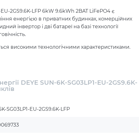
-EU-2GS9.6K-LFP 6kW 9.6kWh 2BAT LiFePO4 є
іння енергією в приватних будинках, комерційних
ний інвертор і дві батареї на базі технології
овічність.
ться високими технологічними характеристиками.
ності управління та налаштування, а також
. Інвертор підтримує можливість підключення до
новками, що вже існують. Він також може працювати
деально придатною для використання у віддалених
нергії DEYE SUN-6K-SG03LP1-EU-2GS9.6K-
клів
2GS9.6K-LFP – надійне та
ня енергії
K-SG03LP1-EU-2GS9.6K-LFP
аційні елементи на базі LiFePO4, що гарантує їх
0069733
ають високу ємність 100 ампер-годин і потужність