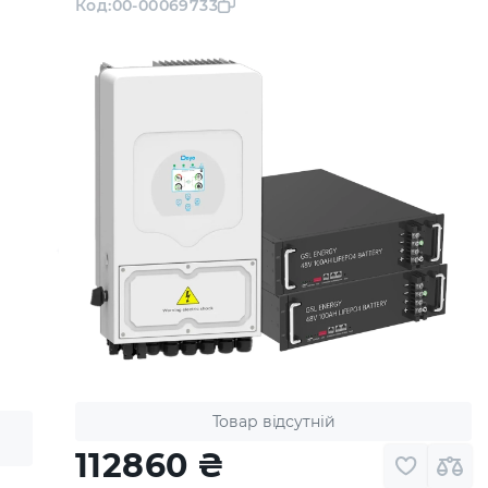
Код:
00-00069733
Товар відсутній
112860
₴