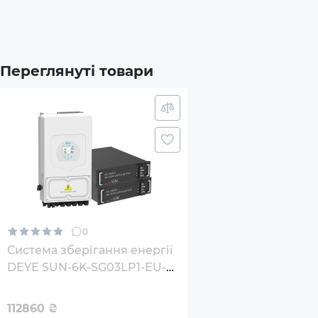
Комплектація
Батар
Інве
Переглянуті товари
Додатковий опціонал/можливості
Коль
Захис
Окре
6 пер
0
Макс.
Система зберігання енергії
DEYE SUN-6K-SG03LP1-EU-
Габарити товару (без пакування), мм
580x
2GS9.6K-LFP 6kW 9.6kWh
2BAT LiFePO4 6500 циклів
112860
₴
Вага (без пакування), кг
100.5