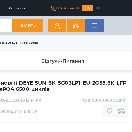
067 175 24 98
Контакти
UA
RU
Знайти
LiFePO4 6500 циклів
Відгуки/Питання
енергії DEYE SUN-6K-SG03LP1-EU-2GS9.6K-LFP
ePO4 6500 циклів
EU-2GS9.6K-LFP
Код:
00-00069733
Залишити відгук