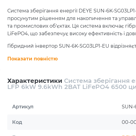
Система зберігання енергії DEYE SUN-6K-SG03LP1
просунутим рішенням для накопичення та управл
та промислових об'єктах. Ця система включає гібрид
LiFePO4, що забезпечує високу ефективність і довг
Гібридний інвертор SUN-6K-SG03LP1-EU відрізняє
Він має кольоровий сенсорний LCD-екран для зруч
Показати повністю
захищений від пилу та вологи за стандартом IP65
змінного струму для інтеграції з сонячними уста
з дизельними генераторами, що робить систему і
Характеристики
Система зберігання е
або нестабільних енергопостачаннях регіонах.
LFP 6kW 9.6kWh 2BAT LiFePO4 6500 ци
Купити DEYE SUN-6K-SG03LP1-EU-
ефективне рішення для зберіган
Артикул
SUN-6
Кожна з двох батарей ZN-P48100ESA1 включає іннов
Код
00-0
безпеку та стабільність роботи. Ці акумулятори м