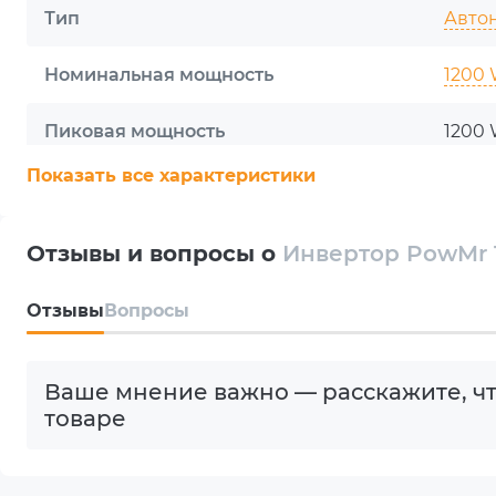
Тип
Авто
Номинальная мощность
1200
Пиковая мощность
1200
Показать все характеристики
Диапазон входного напряжения
DC 12V
Форма выходного напряжения
Чист
Отзывы и вопросы о
Инвертор PowMr 
КПД
92 %
Oтзывы
Вопросы
Количество фаз
1
Ваше мнение важно — расскажите, чт
Параллельное подключение
Нет
товаре
Рабочая температура
0...+4