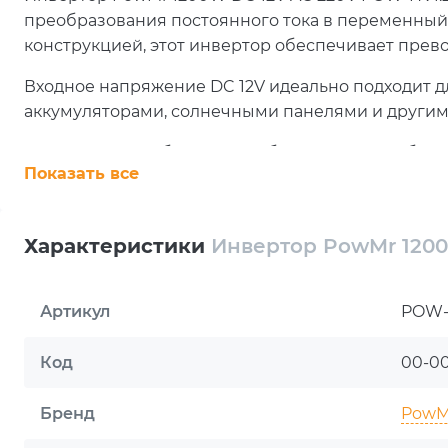
преобразования постоянного тока в переменный
конструкцией, этот инвертор обеспечивает прев
Входное напряжение DC 12V идеально подходит 
аккумуляторами, солнечными панелями и другим
Инвертор способен питать оборудование, работа
Показать все
Он оснащен системами защиты от перегрева, пере
напряжения, обеспечивая безопасность ваших ус
Характеристики
Инвертор PowMr 1200
Покупка инвертора PowMr 1200
эффективного преобразования 
Артикул
POW-H
При покупке инвертора PowMr 1200W в магазине S
Код
00-0
устройство, но и уверенность в работоспособнос
всей Украине и превосходное обслуживание посл
Бренд
PowM
потребности. Будьте уверены, что все ваши элек
эффективно с инвертором PowMr 1200W.