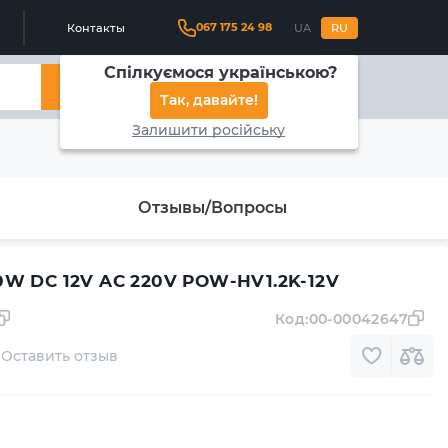
067 175 24 98
Контакты
UA
RU
Спілкуємося українською?
Найти
Так, давайте!
Залишити російську
Отзывы/Вопросы
W DC 12V AC 220V POW-HV1.2K-12V
Код:
00-00042647
Оставить отзыв