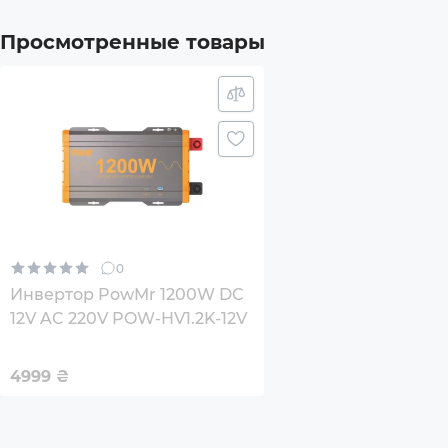
Дополнительный опционал/
LED 
возможности
Просмотренные товары
QC3.
USB 
USB T
Комплектация
Упак
0
Инст
Инвертор PowMr 1200W DC
12V AC 220V POW-HV1.2K-12V
Инве
4999
₴
Габариты (без упаковки), мм
265x1
Страна-производитель товара
Кита