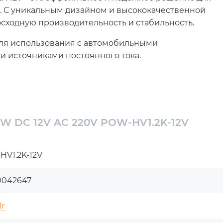
. С уникальным дизайном и высококачественной
осходную производительность и стабильность.
для использования с автомобильными
и источниками постоянного тока.
ющее от стандартной домашней сети.
грузки, низкого и высокого входного
тройств.
W DC 12V AC 220V POW-HV1.2K-12V
W – прекрасное решение для
тока
V1.2K-12V
olarverse, вы получаете не только выдающуюся
0042647
ти продукта. Мы гарантируем быструю доставку по
е продажи, чтобы удовлетворить все ваши
r
тронные устройства будут работать без перебоев и