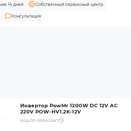
ние 14 дней
Собственный сервисный центр
Консультация
Инвертор PowMr 1200W DC 12V AC
220V POW-HV1.2K-12V
Код:
00-00042647