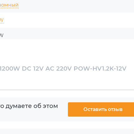
номный
 W
 W
 / 112A
ая синусоида
1200W DC 12V AC 220V POW-HV1.2K-12V
о думаете об этом
Оставить отзыв
0 °C