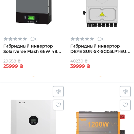
0
0
Гибридный инвертор
Гибридный инвертор
Solarverse Flash 6kW 48V 1
DEYE SUN-5K-SG05LP1-EU-
MPPT 220V Однофазный
AM2-P 5KW 48V 2 MPPT
29658 ₴
40230 ₴
(SV6048FH)
220V Однофазный (SUN-
25999
₴
39999
₴
5K-SG05LP1-EU-AM2-P)