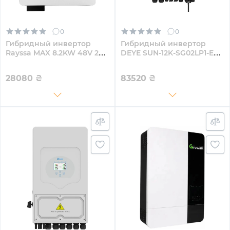
0
0
Гибридный инвертор
Гибридный инвертор
Rayssa MAX 8.2KW 48V 2
DEYE SUN-12K-SG02LP1-EU-
MPPT 220V Однофазный
AM3
(MAX8.2kW)
28080
₴
83520
₴