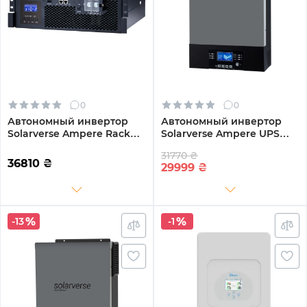
0
0
Автономный инвертор
Автономный инвертор
Solarverse Ampere Rack
Solarverse Ampere UPS
5kW 48V 1 MPPT 220V
6kW 48V 1 MPPT Wi-Fi 220V
31770 ₴
Однофазный
Однофазный
36810
₴
29999
₴
(SV5048UPSR)
(SV6048UPSW)
-13
-1