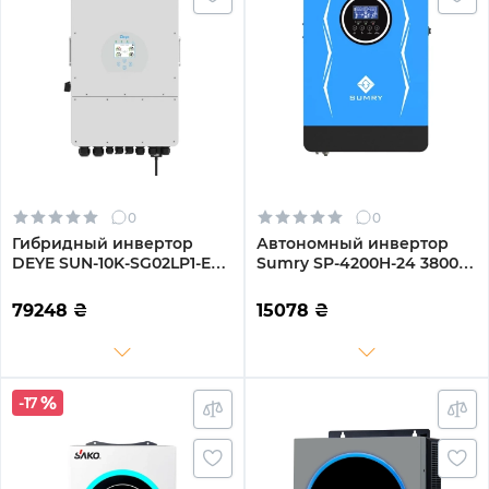
0
0
Гибридный инвертор
Автономный инвертор
DEYE SUN-10K-SG02LP1-EU-
Sumry SP-4200H-24 3800W
AM3
24V 1 MPPT 220V
Однофазный (SP-4200H-
79248
₴
15078
₴
24)
-17