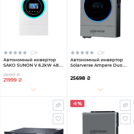
0
0
Автономный инвертор
Автономный инвертор
SAKO SUNON V 6.2kW 48V
Solarverse Ampere Duo
1 MPPT Wi-Fi 220V
6kW 48V 1 MPPT Wi-Fi 220V
26190 ₴
Однофазный (SUNON V
Однофазный (SV6048AD)
25698
₴
21999
₴
6.2kW)
-6