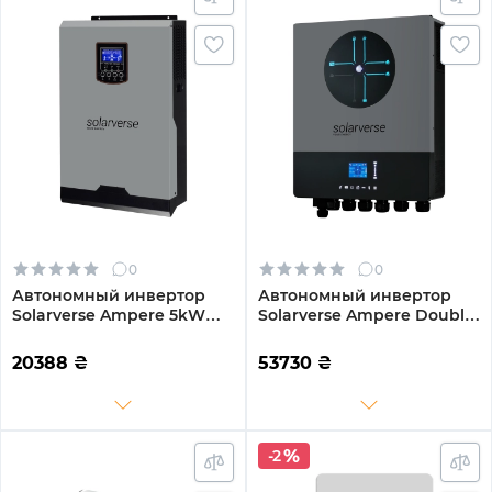
0
0
Автономный инвертор
Автономный инвертор
Solarverse Ampere 5kW
Solarverse Ampere Double
48V 1 MPPT 220V
8kW 48V 1 MPPT Wi-Fi 220V
Однофазный (SV5048A)
Однофазный (SV8048AD)
20388
₴
53730
₴
-2