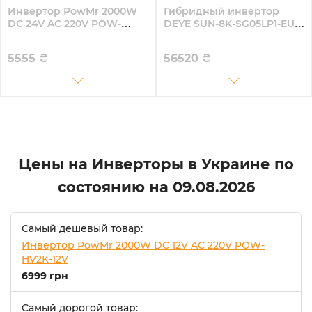
Инвертор PowMr 2000W
Гибридный инвертор
DC 24V AC 220V POW-
DEYE SUN-8K-SG05LP1-EU-
HV2K-24V
AM2-P 8KW 48V 2 MPPT
220V Однофазный
5555
₴
56520
₴
Цены на Инверторы в Украине по
состоянию на
09.08.2026
Самый дешевый товар:
Инвертор PowMr 2000W DC 12V AC 220V POW-
HV2K-12V
6999 грн
Самый дорогой товар: