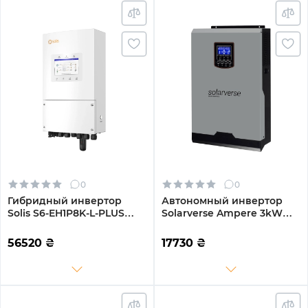
0
0
Гибридный инвертор
Автономный инвертор
Solis S6-EH1P8K-L-PLUS
Solarverse Ampere 3kW
8KW 48V 2 MPPT Wi-Fi
24V 1 MPPT 220V
220V Однофазный
Однофазный (SV3024A)
56520
₴
17730
₴