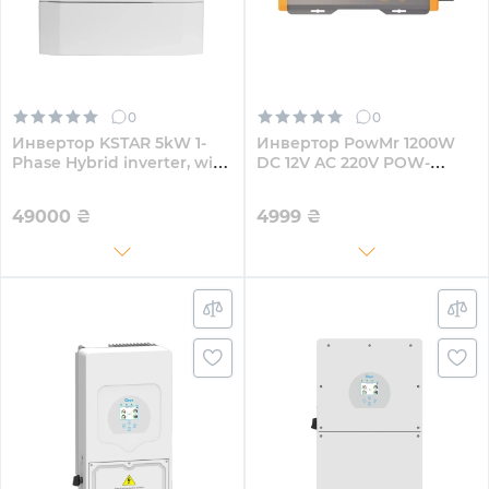
0
0
Инвертор KSTAR 5kW 1-
Инвертор PowMr 1200W
Phase Hybrid inverter, with
DC 12V AC 220V POW-
WiFi plug (BluE-S 5000D)
HV1.2K-12V
49000
₴
4999
₴