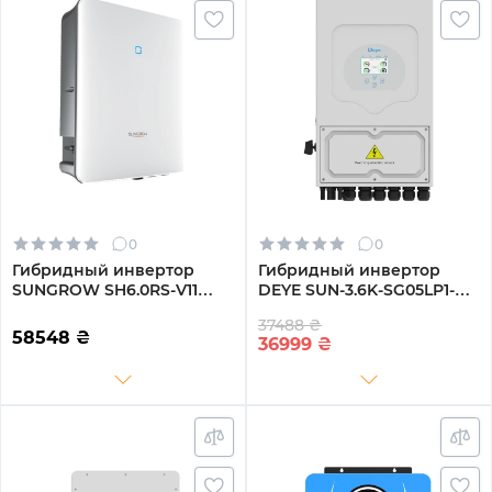
0
0
Гибридный инвертор
Гибридный инвертор
SUNGROW SH6.0RS-V11
DEYE SUN-3.6K-SG05LP1-
6kW HV 2 MPPT 220V
EU-AM2-P 3.6kW LV-battery
37488 ₴
Однофазный (ASH00099)
2 MPPT 220V Однофазный
58548
₴
36999
₴
(SUN-3.6K-SG05LP1-EU-AM2-
P)