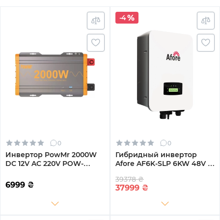
-4
0
0
Инвертор PowMr 2000W
Гибридный инвертор
DC 12V AC 220V POW-
Afore AF6K-SLP 6KW 48V 2
HV2K-12V
MPPT Wi-Fi 220V
39378 ₴
Однофазный (AF6K-SLP)
6999
₴
37999
₴