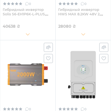
0
0
Гибридный инвертор
Гибридный инвертор
Solis S6-EH1P6K-L-PLUS
HWS MAX 8.2KW 48V 2
6KW 48V 2 MPPT Wi-Fi
MPPT 220V Однофазный
220V Однофазный
(VicMAX8.2kW)
40638
₴
28080
₴
0
0