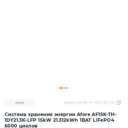
Архив
Артикул:
AF15K-TH-1DY21.3K-LFP
Система хранения энергии Afore AF15K-TH-
1DY21.3K-LFP 15kW 21.312kWh 1BAT LiFePO4
6000 циклов