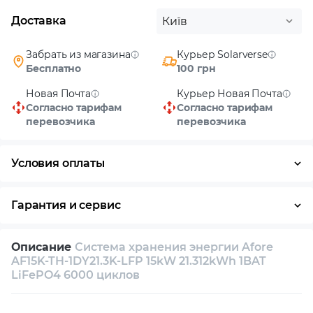
Доставка
Київ
Забрать из магазина
Курьер Solarverse
Бесплатно
100 грн
Новая Почта
Курьер Новая Почта
Согласно тарифам
Согласно тарифам
перевозчика
перевозчика
Условия оплаты
Наличными
Гарантия и сервис
Возврат и обмен в течение 14 дней
Описание
Система хранения энергии Afore
Собственный сервисный центр
AF15K-TH-1DY21.3K-LFP 15kW 21.312kWh 1BAT
LiFePO4 6000 циклов
Техническая поддержка
Консультация