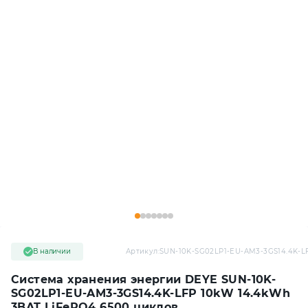
В наличии
Артикул:
SUN-10K-SG02LP1-EU-AM3-3GS14.4K-L
Система хранения энергии DEYE SUN-10K-
SG02LP1-EU-AM3-3GS14.4K-LFP 10kW 14.4kWh
3BAT LiFePO4 6500 циклов