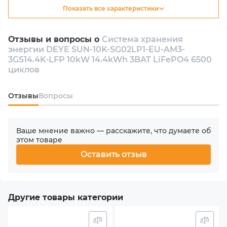
Показать все характеристики
Тип
Гибридный
Отзывы и вопросы о
Система хранения
энергии DEYE SUN-10K-SG02LP1-EU-AM3-
Количество инверторов в комплекте
3GS14.4K-LFP 10kW 14.4kWh 3BAT LiFePO4 6500
1
циклов
Количество фаз
Oтзывы
Вопросы
1
Ваше мнение важно — расскажите, что думаете об
Номинальная мощность АС
этом товаре
10000 W
Оставить отзыв
Количество MPPT
3
Другие товары категории
Макс. входная мощность PV (солнечного массива)