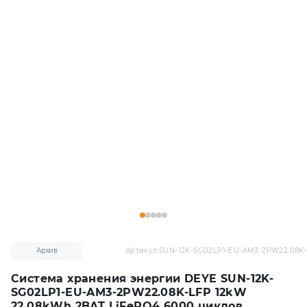
Архив
Артикул:
SUN-12K-SG02LP1-EU-AM3-2PW22.08K
Система хранения энергии DEYE SUN-12K-
SG02LP1-EU-AM3-2PW22.08K-LFP 12kW
22.08kWh 2BAT LiFePO4 6000 циклов