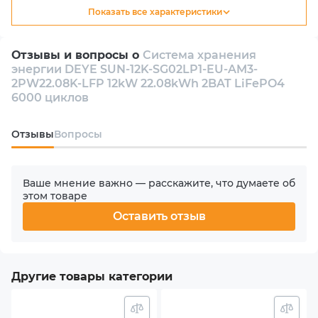
Показать все характеристики
электроснабжения.
Тип
Гибридный
Приобретая данную систему в Киеве, вы выбираете не
Отзывы и вопросы о
Система хранения
только высокотехнологичное оборудование для
энергии DEYE SUN-12K-SG02LP1-EU-AM3-
накопления энергии, но и надежного помощника для
Количество инверторов в комплекте
2PW22.08K-LFP 12kW 22.08kWh 2BAT LiFePO4
повышения энергетической независимости и
1
6000 циклов
снижения операционных расходов.
Количество фаз
Oтзывы
Вопросы
1
Ваше мнение важно — расскажите, что думаете об
Номинальная мощность АС
этом товаре
12000 W
Оставить отзыв
Количество MPPT
3
Другие товары категории
Макс. входная мощность PV (солнечного массива)