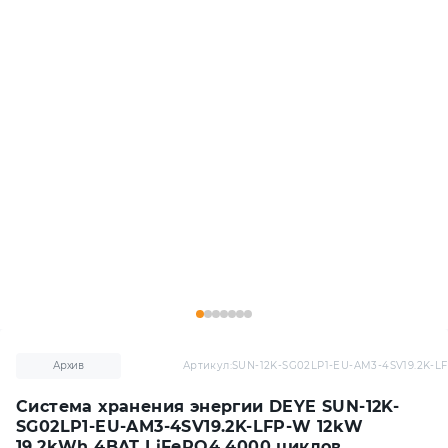
Архив
Артикул:
SUN-12K-SG02LP1-EU-AM3-4SV19.2K-L
Система хранения энергии DEYE SUN-12K-
SG02LP1-EU-AM3-4SV19.2K-LFP-W 12kW
19.2kWh 4BAT LiFePO4 4000 циклов