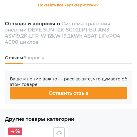
Показать все характеристики
энергии. Она обеспечивает высокую
Тип
производительность и долговечность, что делает ее
Гибридный
идеальной для использования как в частных домах, так
Отзывы и вопросы о
Система хранения
и в коммерческих объектах.
энергии DEYE SUN-12K-SG02LP1-EU-AM3-
Количество инверторов в комплекте
4SV19.2K-LFP-W 12kW 19.2kWh 4BAT LiFePO4
1
4000 циклов
Количество фаз
Oтзывы
Вопросы
1
Ваше мнение важно — расскажите, что думаете об
Номинальная мощность АС
этом товаре
12000 W
Оставить отзыв
Количество MPPT
3
Другие товары категории
Макс. входная мощность PV (солнечного массива)
-4