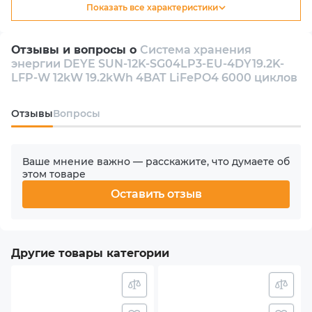
Показать все характеристики
Тип
Гибридный
Отзывы и вопросы о
Система хранения
энергии DEYE SUN-12K-SG04LP3-EU-4DY19.2K-
Количество инверторов в комплекте
LFP-W 12kW 19.2kWh 4BAT LiFePO4 6000 циклов
1
Oтзывы
Вопросы
Количество фаз
3
Ваше мнение важно — расскажите, что думаете об
этом товаре
Номинальная мощность АС
Оставить отзыв
12000 W
Количество MPPT
Другие товары категории
2
Макс. входная мощность PV (солнечного массива)
15.6 kW