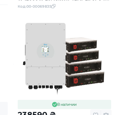
6000 циклов
Код:
00-00069835
В наличии
238590
₴