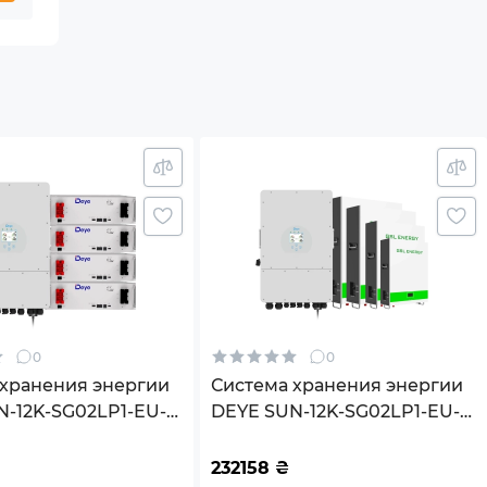
0
0
 хранения энергии
Система хранения энергии
N-12K-SG02LP1-EU-
DEYE SUN-12K-SG02LP1-EU-
20.48K-LFP 12000W
AM3-4GS20.48K-LFP-W 12kW
4BAT LiFePO4 6000
20.48kWh 4BAT LiFePO4
232158
₴