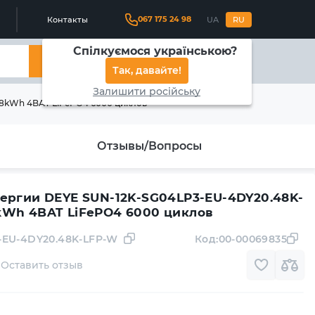
067 175 24 98
Контакты
UA
RU
Спілкуємося українською?
Найти
Так, давайте!
Залишити російську
8kWh 4BAT LiFePO4 6000 циклов
Отзывы/Вопросы
ергии DEYE SUN-12K-SG04LP3-EU-4DY20.48K-
kWh 4BAT LiFePO4 6000 циклов
-EU-4DY20.48K-LFP-W
Код:
00-00069835
Оставить отзыв