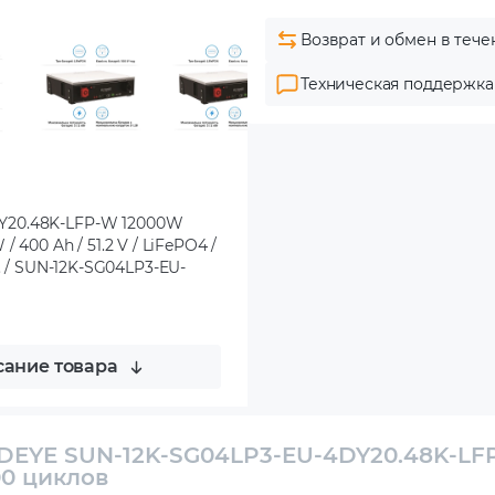
Возврат и обмен в тече
Техническая поддержка
Y20.48K-LFP-W 12000W
400 Ah / 51.2 V / LiFePO4 /
ес. / SUN-12K-SG04LP3-EU-
ание товара
DEYE SUN-12K-SG04LP3-EU-4DY20.48K-LF
0 циклов