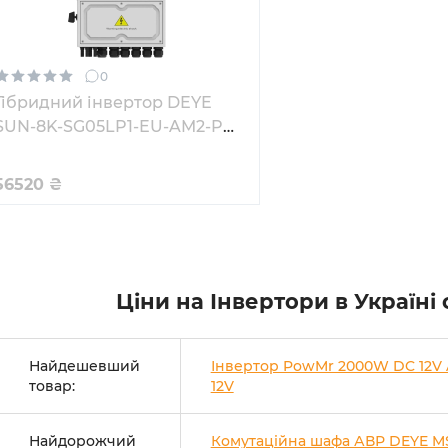
0
Гібридний інвертор DEYE
SUN-8K-SG05LP1-EU-AM2-P
8KW 48V 2 MPPT 220V
Однофазний
56520
₴
Ціни на Інвертори в Україні
Найдешевший
Інвертор PowMr 2000W DC 12V
товар:
12V
Найдорожчий
Комутаційна шафа АВР DEYE M