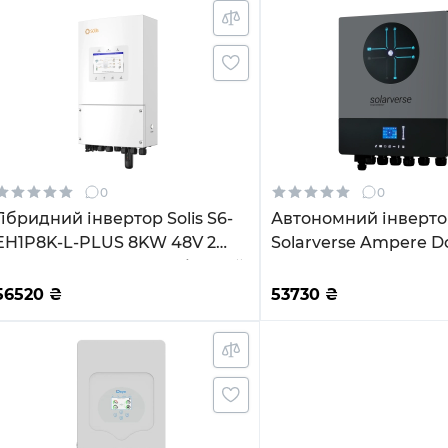
0
0
Гібридний інвертор Solis S6-
Автономний інверт
EH1P8K-L-PLUS 8KW 48V 2
Solarverse Ampere D
MPPT Wi-Fi 220V Однофазний
8kW 48V 1 MPPT Wi-F
Однофазний (SV804
56520
₴
53730
₴