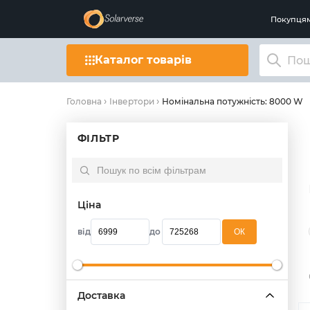
Покупця
Каталог товарів
Номінальна потужність: 8000 W
Головна
Інвертори
ФІЛЬТР
Ціна
від
до
OК
Доставка