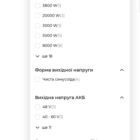
3800 W
(1)
20000 W
(3)
3000 W
(1)
5000 W
(5)
6000 W
(8)
ще 18
Форма вихідної напруги
Чиста синусоїда
(4)
Вихідна напруга АКБ
48 V
(3)
40 - 60 V
(1)
ще 11