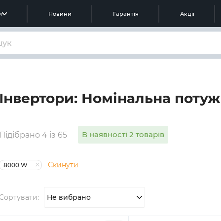
м
Новини
Гарантія
Акції
Інвертори: Номінальна потуж
В наявності 2 товарів
Підібрано 4 із 65
Скинути
8000 W
Сортувати:
Не вибрано