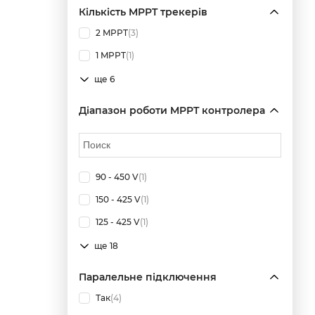
Кількість MPPT трекерів
2 MPPT
(3)
1 MPPT
(1)
ще 6
Діапазон роботи MPPT контролера
90 - 450 V
(1)
150 - 425 V
(1)
125 - 425 V
(1)
ще 18
Паралельне підключення
Так
(4)