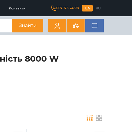
067 175 24 98
Контакти
UA
RU
Знайти
ність 8000 W