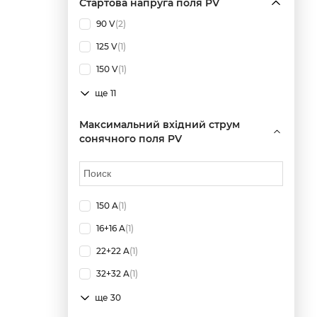
Стартова напруга поля PV
90 V
(2)
125 V
(1)
150 V
(1)
ще 11
Максимальний вхідний струм
сонячного поля PV
150 A
(1)
16+16 A
(1)
22+22 A
(1)
32+32 A
(1)
ще 30