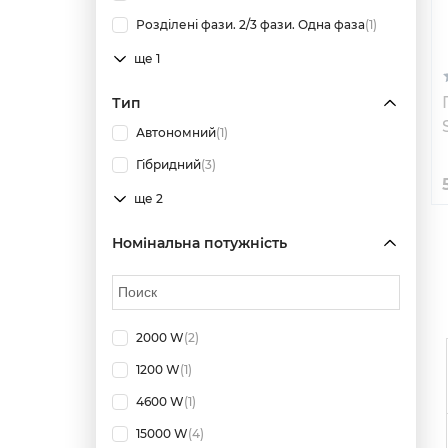
Розділені фази. 2/3 фази. Одна фаза
(1)
ще 1
Тип
Автономний
(1)
Гібридний
(3)
ще 2
Номінальна потужність
2000 W
(2)
1200 W
(1)
4600 W
(1)
15000 W
(4)