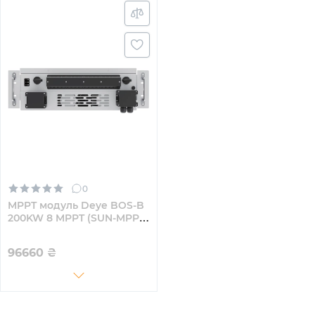
0
MPPT модуль Deye BOS-B
200KW 8 MPPT (SUN-MPPT-
L01-EU-AM8)
96660
₴