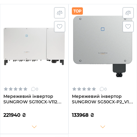
0
0
Мережевий інвертор
Мережевий інвертор
SUNGROW SG110CX-V112
SUNGROW SG50CX-P2_V12
110kW 12 MPPT 220/380V
50kW 4 MPPT 220/380V
Трифазний (ASG02271)
Трифазний (ASG01767)
221940
₴
133968
₴