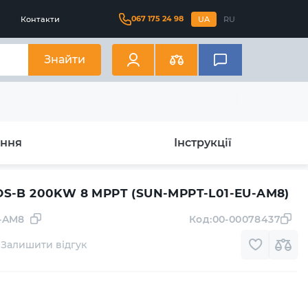
067 175 24 98
Контакти
UA
RU
Знайти
ання
Інструкції
OS-B 200KW 8 MPPT (SUN-MPPT-L01-EU-AM8)
-AM8
Код:
00-00078437
Залишити відгук