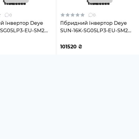
0
0
й інвертор Deye
Гібридний інвертор Deye
-SG05LP3-EU-SM2
SUN-16K-SG05LP3-EU-SM2
 2 MPPT Wi-Fi
16KW 48V 2 MPPT Wi-Fi
V Трифазний
220/380V Трифазний
101520
₴