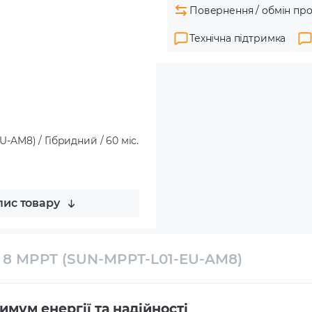
Повернення / обмін про
Технічна підтримка
AM8) / Гібридний / 60 міс.
ис товару
8 MPPT (SUN-MPPT-L01-EU-AM8)
ум енергії та надійності