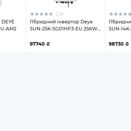
0
р DEYE
Гібридний інвертор Deye
Гібридни
EU-AM2
SUN-25K-SG01HP3-EU 25KW
SUN-14K
HV-battery 2 MPPT Wi-Fi
14KW 48V
220/380V Трифазний
220/380
97740
₴
98730
₴