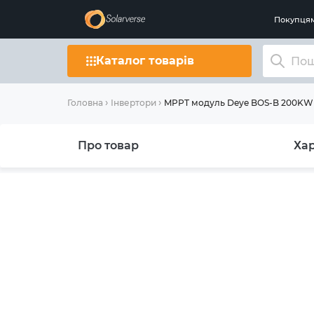
Покупця
Каталог товарів
MPPT модуль Deye BOS-B 200KW 
Головна
Інвертори
Про товар
Ха