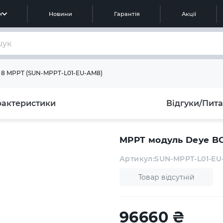
м
Новини
Гарантія
Акції
8 MPPT (SUN-MPPT-L01-EU-AM8)
рактеристики
Відгуки/Пит
MPPT модуль Deye B
Артикул:
SUN-MPPT-L01-EU
Товар відсутній
96660
₴