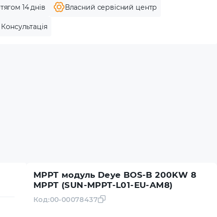
тягом 14 днів
Власний сервісний центр
Консультація
MPPT модуль Deye BOS-B 200KW 8
MPPT (SUN-MPPT-L01-EU-AM8)
Код:
00-00078437