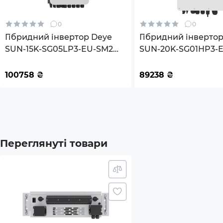
0
0
Гібридний інвертор Deye
Гібридний інверто
SUN-15K-SG05LP3-EU-SM2
SUN-20K-SG01HP3-
15KW 48V 2 MPPT Wi-Fi
220/380V Трифазний
100758
₴
89238
₴
Переглянуті товари