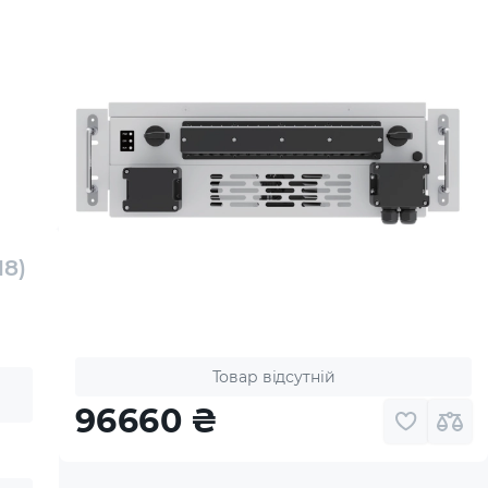
8)
Товар відсутній
96660
₴