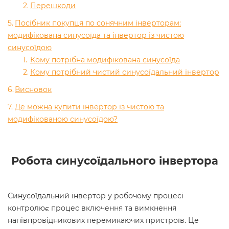
Перешкоди
Посібник покупця по сонячним інверторам:
модифікована синусоїда та інвертор із чистою
синусоїдою
Кому потрібна модифікована синусоїда
Кому потрібний чистий синусоїдальний інвертор
Висновок
Де можна купити інвертор із чистою та
модифікованою синусоїдою?
Робота синусоїдального інвертора
Синусоїдальний інвертор у робочому процесі
контролює процес включення та вимкнення
напівпровідникових перемикаючих пристроїв. Це