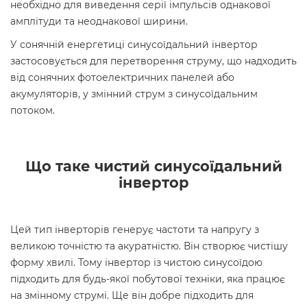
необхідно для виведення серії імпульсів однакової
амплітуди та неоднакової ширини.
У сонячній енергетиці синусоїдальний інвертор
застосовується для перетворення струму, що надходить
від сонячних фотоелектричних панелей або
акумуляторів, у змінний струм з синусоїдальним
потоком.
Що таке чистий синусоїдальний
інвертор
Цей тип інверторів генерує частоти та напругу з
великою точністю та акуратністю. Він створює чистішу
форму хвилі. Тому інвертор із чистою синусоїдою
підходить для будь-якої побутової техніки, яка працює
на змінному струмі. Ще він добре підходить для