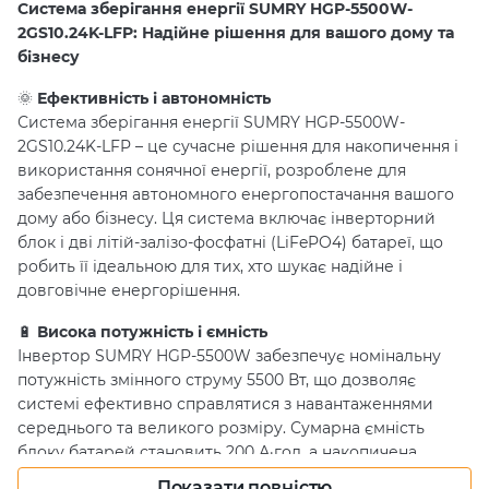
Система зберігання енергії SUMRY HGP-5500W-
2GS10.24K-LFP: Надійне рішення для вашого дому та
бізнесу
🌞
Ефективність і автономність
Система зберігання енергії SUMRY HGP-5500W-
2GS10.24K-LFP – це сучасне рішення для накопичення і
використання сонячної енергії, розроблене для
забезпечення автономного енергопостачання вашого
дому або бізнесу. Ця система включає інверторний
блок і дві літій-залізо-фосфатні (LiFePO4) батареї, що
робить її ідеальною для тих, хто шукає надійне і
довговічне енергорішення.
🔋
Висока потужність і ємність
Інвертор SUMRY HGP-5500W забезпечує номінальну
потужність змінного струму 5500 Вт, що дозволяє
системі ефективно справлятися з навантаженнями
середнього та великого розміру. Сумарна ємність
блоку батарей становить 200 А·год, а накопичена
енергія – 10.24 кВт·год. Це дозволяє системі
Показати повністю