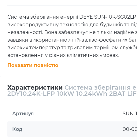
Система зберігання енергії DEYE SUN-10K-SG02LP
високопродуктивну технологію для будинків та п
незалежності. Вона забезпечує не тільки надійне 
завдяки використанню літій-залізо-фосфатних батар
високих температур та тривалим терміном служби
встановлення у різних кліматичних умовах.
Показати повністю
Система оснащена двома незалежними батарейни
дозволяє підтримувати роботу основних пристроїв
Потужність системи досягає 10 кВт, що забезпечує
Характеристики
Система зберігання е
комерційних потреб. Крім цього, система пропону
2DY10.24K-LFP 10kW 10.24kWh 2BAT Li
що дозволяє максимально ефективно використову
Замовити Систему зберігання ен
Артикул
SUN-1
AM3-2DY10.24K-LFP 10kW 10.24k
доставкою
Код
00-0