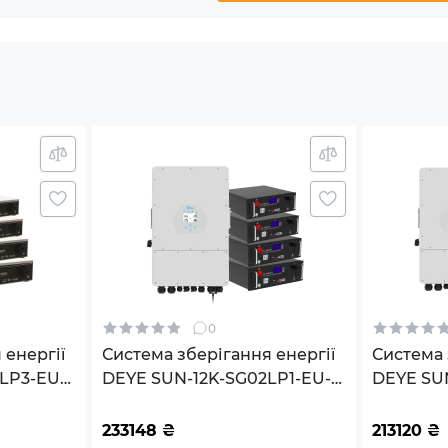
 kWh
0
PO4
0
 енергії
Система зберігання енергії
Система 
LP3-EU-
DEYE SUN-12K-SG02LP1-EU-
DEYE SU
12000W
AM3-4GS20.48K-LFP 12kW
3DE15.36
ePO4
20.48kWh 4BAT LiFePO4
15.36kh 
233148
₴
213120
₴
циклів