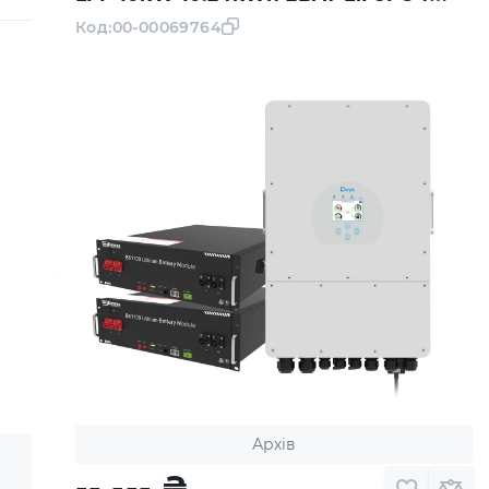
6000 циклів
Код:
00-00069764
Архів
-- ---
₴