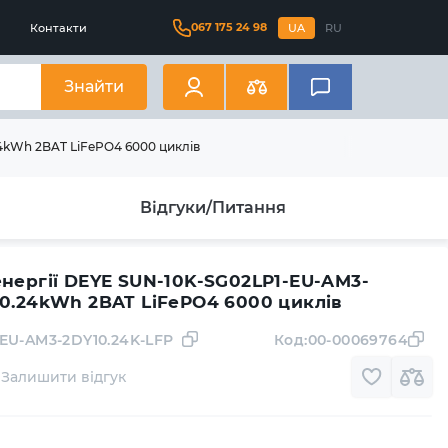
067 175 24 98
Контакти
UA
RU
Знайти
4kWh 2BAT LiFePO4 6000 циклів
Відгуки/Питання
енергії DEYE SUN-10K-SG02LP1-EU-AM3-
10.24kWh 2BAT LiFePO4 6000 циклів
-EU-AM3-2DY10.24K-LFP
Код:
00-00069764
Залишити відгук