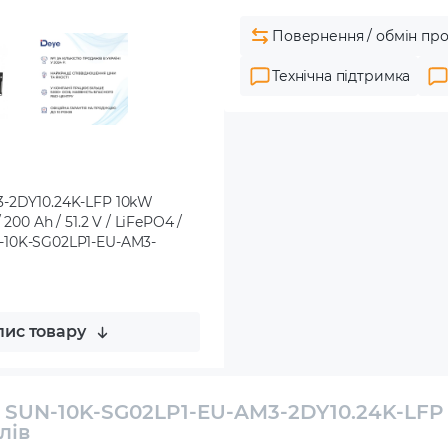
Повернення / обмін про
Технічна підтримка
3-2DY10.24K-LFP 10kW
00 Ah / 51.2 V / LiFePO4 /
 SUN-10K-SG02LP1-EU-AM3-
ис товару
E SUN-10K-SG02LP1-EU-AM3-2DY10.24K-LFP
лів