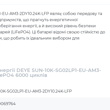
1-EU-AM3-2DY10.24K-LFP являє собою передову та
ідприємств, що прагнуть енергетичної
зберігання енергії, а й високий рівень безпеки
ей (LiFePO4). Ці батареї відомі своєю стійкістю до
, що робить їх ідеальним вибором для
ми блоками загальною ємністю 10.24 kWh, що
 та систем у разі відключення електроенергії.
 достатньо енергії для більшості домашніх та
нергії DEYE SUN-10K-SG02LP1-EU-AM3-
є гнучкі опції керування зарядкою та розрядкою,
FePO4 6000 циклів
вати доступну енергію.
ергії DEYE SUN-10K-SG02LP1-EU-
0K-SG02LP1-EU-AM3-2DY10.24K-LFP
Wh 2BAT LiFePO4 6000 циклів з
0069764