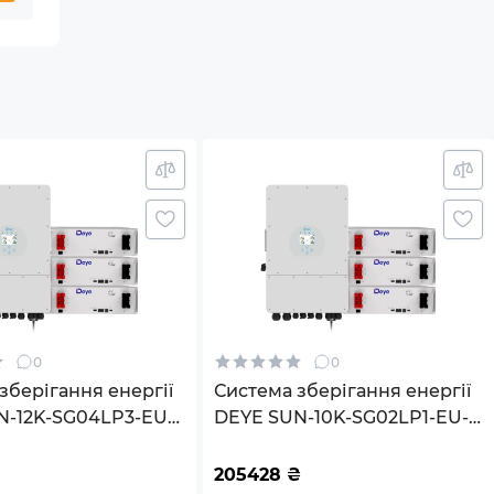
0
0
зберігання енергії
Система зберігання енергії
N-12K-SG04LP3-EU-
DEYE SUN-10K-SG02LP1-EU-
K-LFP 12000W
AM3-3DE15.36K-LFP 10000W
3BAT LiFePO4 6000
15.36kh 3BAT LiFePO4 6000
205428
₴