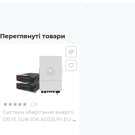
циклів
6000 циклів
Комплектація
Батар
Інве
Переглянуті товари
Додатковий опціонал/можливості
Коль
Захис
Макс.
Окре
0
6 пер
Система зберігання енергії
DEYE SUN-10K-SG02LP1-EU-
Габарити товару (без пакування), мм
670x4
AM3-2DY10.24K-LFP 10kW
10.24kWh 2BAT LiFePO4