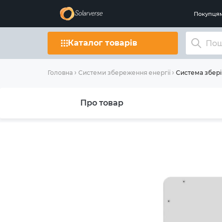
Покупця
Каталог товарів
Система збері
Головна
Системи збереження енергії
Про товар