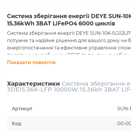
Система зберігання енергії DEYE SUN-1
15.36kWh 3BAT LiFePO4 6000 циклів
Система зберігання енергії DEYE SUN-10K-SG02LP
потужне та надійне рішення для вашого дому чи 
енергопостачання та ефективне управління спож
провідним виробником DEYE та поєднує в собі вис
робить його ідеальним вибором для сучасних ене
Показати повністю
Основні характеристики
🌟
Потужність і продуктивність
Характеристики
Система зберігання е
3DE15.36K-LFP 10000W 15.36kh 3BAT Li
Номінальна потужність AC
: 10000 Вт
Максимальна вхідна потужність PV (сонячного 
Кількість фаз
: 1
Артикул
SUN-1
Кількість MPPT
: 3
🌟
Ефективність та економія
Система оснащена г
Код
00-0
який дозволяє ефективно використовувати соняч