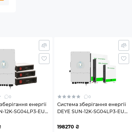
0
0
зберігання енергії
Система зберігання енергії
N-12K-SG04LP3-EU-
DEYE SUN-12K-SG04LP3-EU-
6K-LFP-W 12000W
3GS15.36K-LFP-W 12kW
3BAT LiFePO4 6000
15.36kWh 3BAT LiFePO4 6500
₴
198270
₴