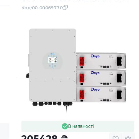
6000 циклів
Код:
00-00069770
В наявності
205428
₴