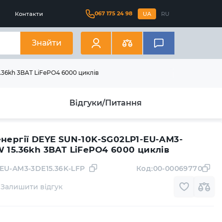
067 175 24 98
Контакти
UA
RU
Знайти
36kh 3BAT LiFePO4 6000 циклів
Відгуки/Питання
енергії DEYE SUN-10K-SG02LP1-EU-AM3-
 15.36kh 3BAT LiFePO4 6000 циклів
EU-AM3-3DE15.36K-LFP
Код:
00-00069770
Залишити відгук