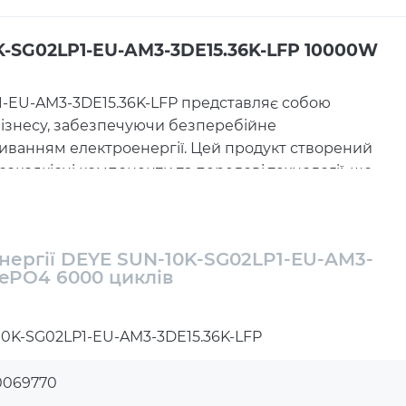
0K-SG02LP1-EU-AM3-3DE15.36K-LFP 10000W
1-EU-AM3-3DE15.36K-LFP представляє собою
бізнесу, забезпечуючи безперебійне
иванням електроенергії. Цей продукт створений
окоякісні компоненти та передові технології, що
ргосистем.
нергії DEYE SUN-10K-SG02LP1-EU-AM3-
FePO4 6000 циклів
масиву)
: 13 кВт
0K-SG02LP1-EU-AM3-3DE15.36K-LFP
ібридним інвертором SUN-10K-SG02LP1-EU-AM3,
0069770
ну енергію, знижуючи ваші витрати на