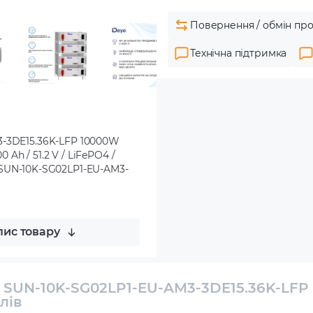
Повернення / обмін про
Технічна підтримка
3-3DE15.36K-LFP 10000W
 Ah / 51.2 V / LiFePO4 /
с. / SUN-10K-SG02LP1-EU-AM3-
ис товару
E SUN-10K-SG02LP1-EU-AM3-3DE15.36K-LFP
лів