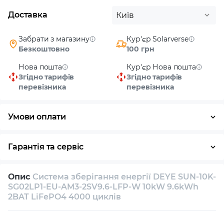
Доставка
Київ
Забрати з магазину
Кур'єр Solarverse
Безкоштовно
100 грн
Нова пошта
Кур'єр Нова пошта
Згідно тарифів
Згідно тарифів
перевізника
перевізника
Умови оплати
Готівка
Гарантія та сервіс
Повернення / обмін протягом 14 днів
Опис
Система зберігання енергії DEYE SUN-10K-
Власний сервісний центр
Технічна підтримка
SG02LP1-EU-AM3-2SV9.6-LFP-W 10kW 9.6kWh
2BAT LiFePO4 4000 циклів
Консультація