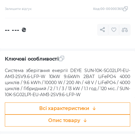
Залишити відгук
Код:
00-00000365
-- ---
₴
Ключові особливості
Система зберігання енергії DEYE SUN-10K-SG02LP1-EU-
AM3-2SV9.6-LFP-W 10kW 9.6kWh 2BAT LiFePO4 4000
циклів / 9.6 kWh / 10000 W / 200 Ah / 48 V / LiFePO4 / 4000
циклів / Гібридний / 2 / 1 / 3 / 13 kW / 1.1 год / 120 міс. / SUN-
10K-SG02LP1-EU-AM3-2SV9.6-LFP-W
Всі характеристики
Опис товару