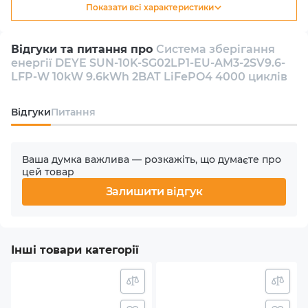
Показати всі характеристики
Тип
Гібридний
Відгуки та питання про
Система зберігання
енергії DEYE SUN-10K-SG02LP1-EU-AM3-2SV9.6-
Кількість інверторів в комплекті
LFP-W 10kW 9.6kWh 2BAT LiFePO4 4000 циклів
1
Відгуки
Питання
Кількість фаз
1
Ваша думка важлива — розкажіть, що думаєте про
цей товар
Номінальна потужність АС
Залишити відгук
10000 W
Кількість MPPT
Інші товари категорії
3
Макс. вхідна потужність PV (сонячного масиву)
13 kW