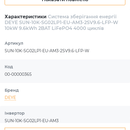
безпеку, що робить їх кращим вибором для
домашнього та комерційного використання.
Максимальна потужність інвертора системи складає 10
Характеристики
Система зберігання енергії
kW, що дозволяє одночасно підключати до неї безліч
DEYE SUN-10K-SG02LP1-EU-AM3-2SV9.6-LFP-W
пристроїв. Система також включає розумний
10kW 9.6kWh 2BAT LiFePO4 4000 циклів
менеджмент зарядки та розрядки, який оптимізує
використання накопиченої енергії та збільшує загальну
Артикул
ефективність.
SUN-10K-SG02LP1-EU-AM3-2SV9.6-LFP-W
Система DEYE SUN-10K-SG02LP1-EU-AM3-2SV9.6-LFP-W
— це чудовий вибір для тих, хто шукає надійне
Код
джерело автономного енергопостачання з тривалим
00-00000365
терміном служби та мінімальним обслуговуванням.
Бренд
DEYE
Інвертор
SUN-10K-SG02LP1-EU-AM3