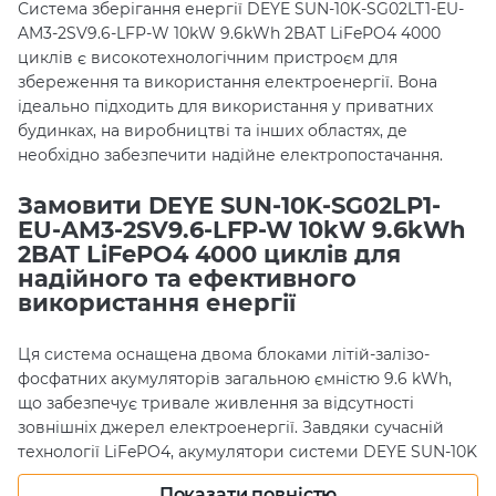
Система зберігання енергії DEYE SUN-10K-SG02LT1-EU-
AM3-2SV9.6-LFP-W 10kW 9.6kWh 2BAT LiFePO4 4000
циклів є високотехнологічним пристроєм для
збереження та використання електроенергії. Вона
ідеально підходить для використання у приватних
будинках, на виробництві та інших областях, де
необхідно забезпечити надійне електропостачання.
Замовити DEYE SUN-10K-SG02LP1-
EU-AM3-2SV9.6-LFP-W 10kW 9.6kWh
2BAT LiFePO4 4000 циклів для
надійного та ефективного
використання енергії
Ця система оснащена двома блоками літій-залізо-
фосфатних акумуляторів загальною ємністю 9.6 kWh,
що забезпечує тривале живлення за відсутності
зовнішніх джерел електроенергії. Завдяки сучасній
технології LiFePO4, акумулятори системи DEYE SUN-10K
мають збільшений термін служби та підвищену
Показати повністю