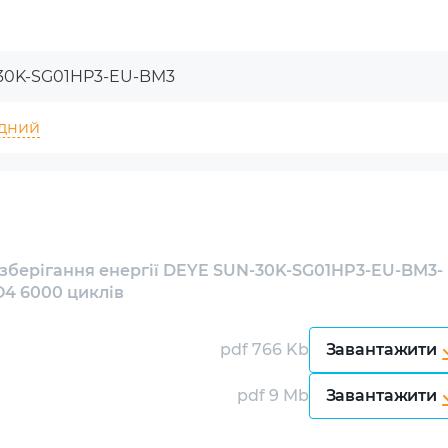
орення та управління енергією з високою
30K-SG01HP3-EU-BM3
идний
зберігання енергії DEYE SUN-30K-SG01HP3-EU-BM3-
0 W
4 6000 циклів
ристання сонячної енергії та енергоефективне
pdf 766 Kb
Завантажити
берігати значні обсяги енергії, забезпечуючи
W
pdf 9 Mb
Завантажити
000 циклів зарядки/розрядки, що значно збільшує
h