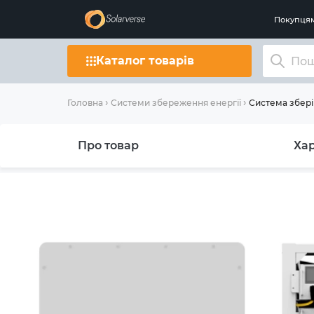
Покупця
Каталог товарів
Система збері
Головна
Системи збереження енергії
Про товар
Ха