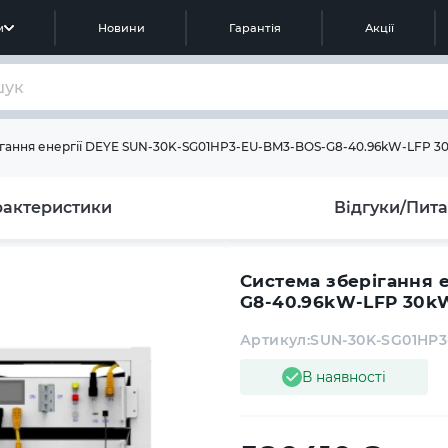
м
Новини
Гарантія
Акції
гання енергії DEYE SUN-30K-SG01HP3-EU-BM3-BOS-G8-40.96kW-LFP 30
рактеристики
Відгуки/Пит
Система зберігання 
G8-40.96kW-LFP 30kW
Артикул:
SUN-30K-SG01HP3
В наявності