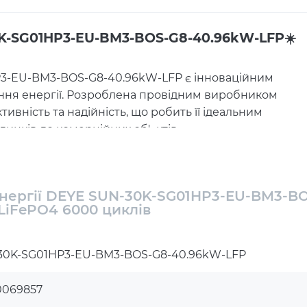
0K-SG01HP3-EU-BM3-BOS-G8-40.96kW-LFP☀️
P3-EU-BM3-BOS-G8-40.96kW-LFP є інноваційним
ння енергії. Розроблена провідним виробником
вність та надійність, що робить її ідеальним
динків до комерційних об'єктів.
енергії DEYE SUN-30K-SG01HP3-EU-BM3-B
LiFePO4 6000 циклів
30K-SG01HP3-EU-BM3-BOS-G8-40.96kW-LFP
0069857