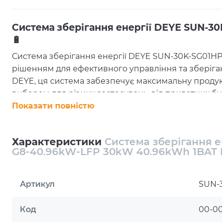
Система зберігання енергії DEYE SUN-3
🔋
Система зберігання енергії DEYE SUN-30K-SG01H
рішенням для ефективного управління та зберіга
DEYE, ця система забезпечує максимальну продукти
вибором для різних застосувань, від приватних бу
Показати повністю
Основні характеристики 🌟
Номінальна потужність:
30000 W
Ємність батареї:
40.96 kWh
Характеристики
Система зберігання 
Тип батареї:
LiFePO4 (літій-залізо-фосфат)
G8-40.96kW-LFP 30kW 40.96kWh 1BAT 
Кількість циклів:
6000 циклів
Комплектація 📦
Артикул
SUN-
Система включає в себе:
Інверторний блок
Код
00-0
Одну батарею BOS-G8-40.96kW