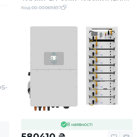
LiFePO4 6000 циклів
Код:
00-00069857
OS-
В наявності
580410
₴