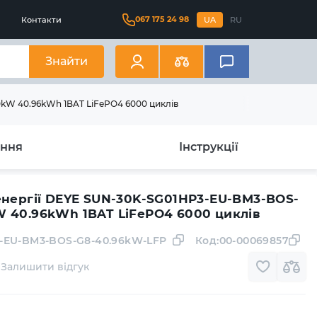
067 175 24 98
Контакти
UA
RU
Знайти
kW 40.96kWh 1BAT LiFePO4 6000 циклів
ання
Інструкції
енергії DEYE SUN-30K-SG01HP3-EU-BM3-BOS-
 40.96kWh 1BAT LiFePO4 6000 циклів
-EU-BM3-BOS-G8-40.96kW-LFP
Код:
00-00069857
Залишити відгук