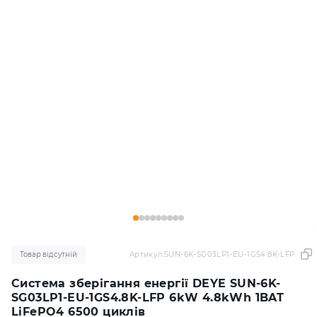
Товар відсутній
Артикул:
SUN-6K-SG03LP1-EU-1GS4.8K-LFP
Система зберігання енергії DEYE SUN-6K-
SG03LP1-EU-1GS4.8K-LFP 6kW 4.8kWh 1BAT
LiFePO4 6500 циклів