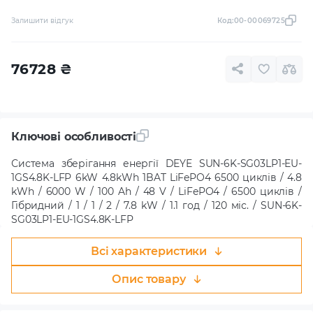
Залишити відгук
Код:
00-00069725
76728
₴
Ключові особливості
Система зберігання енергії DEYE SUN-6K-SG03LP1-EU-
1GS4.8K-LFP 6kW 4.8kWh 1BAT LiFePO4 6500 циклів / 4.8
kWh / 6000 W / 100 Ah / 48 V / LiFePO4 / 6500 циклів /
Гібридний / 1 / 1 / 2 / 7.8 kW / 1.1 год / 120 міс. / SUN-6K-
SG03LP1-EU-1GS4.8K-LFP
Всі характеристики
Опис товару