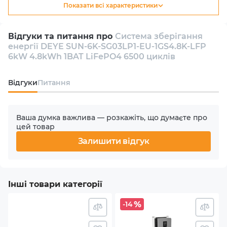
LiFePO4 6500 циклів задовольняє потреби
Показати всі характеристики
Тип
найвибагливіших користувачів, пропонуючи високу
Гібридний
якість та довговічність.
Відгуки та питання про
Система зберігання
енергії DEYE SUN-6K-SG03LP1-EU-1GS4.8K-LFP
Кількість інверторів в комплекті
6kW 4.8kWh 1BAT LiFePO4 6500 циклів
1
Відгуки
Питання
Кількість фаз
1
Ваша думка важлива — розкажіть, що думаєте про
цей товар
Номінальна потужність АС
Залишити відгук
6000 W
Кількість MPPT
Інші товари категорії
2
-14
Макс. вхідна потужність PV (сонячного масиву)
7.8 kW