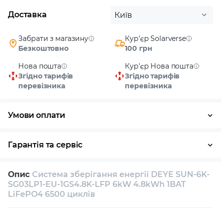
Доставка
Київ
Забрати з магазину
Кур'єр Solarverse
Безкоштовно
100 грн
Нова пошта
Кур'єр Нова пошта
Згідно тарифів
Згідно тарифів
перевізника
перевізника
Умови оплати
Готівка
Гарантія та сервіс
Повернення / обмін протягом 14 днів
Опис
Система зберігання енергії DEYE SUN-6K-
Власний сервісний центр
Технічна підтримка
SG03LP1-EU-1GS4.8K-LFP 6kW 4.8kWh 1BAT
LiFePO4 6500 циклів
Консультація