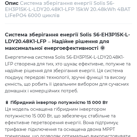
Опис
Система зберігання енергії Solis S6-
Власний сервісний центр
Технічна підтримка
EH3P15K-L-LDY20.48K1-LFP 15kW 20.48kWh 4BAT
LiFePO4 6000 циклів
Консультація
Система зберігання енергії Solis S6-EH3P15K-L-
LDY20.48K1-LFP – Надійне рішення для
максимальної енергоефективності 🌞
Енергетична система Solis S6-EH3P15K-L-LDY20.48K1-
LFP створена для тих, хто шукає ефективне, потужне та
надійне рішення для зберігання енергії. Ця система
поєднує передові технології, зручні функції та високу
ємність, що робить її ідеальним вибором для сучасних
домашніх і комерційних потреб.
🔋
Гібридний інвертор потужністю 15 000 Вт
Ця модель оснащена гібридним інвертором
потужністю 15 000 Вт, що забезпечує стабільне та
ефективне перетворення енергії. Вона підтримує
трифазне підключення та оснащена двома MPPT
трекерами, що дозволяє оптимально використовувати