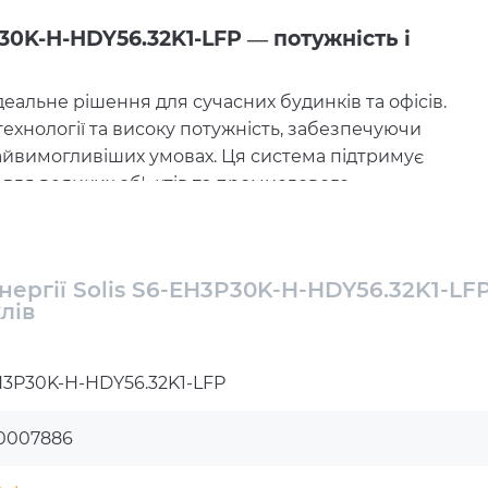
P30K-H-HDY56.32K1-LFP — потужність і
ідеальне рішення для сучасних будинків та офісів.
ехнології та високу потужність, забезпечуючи
найвимогливіших умовах. Ця система підтримує
 для великих об'єктів та промислового
P30K-H
, який підтримує як підключення до мережі,
нергії Solis S6-EH3P30K-H-HDY56.32K1-LF
лів
отужність становить
30,000 Вт
, а максимальна
Вт
. Це означає, що система здатна ефективно
забезпечуючи максимальну ефективність та
3P30K-H-HDY56.32K1-LFP
0007886
ємність
100 А·год
і здатний зберігати до
56,32