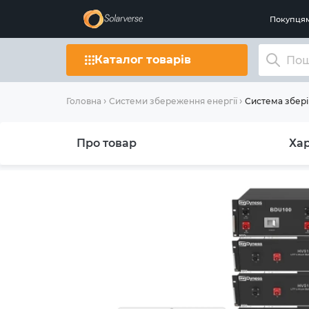
Покупця
Каталог товарів
Система збері
Головна
Системи збереження енергії
Про товар
Ха