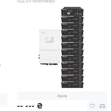
Код:
АЛ-00007886
P
Архів
-- ---
₴