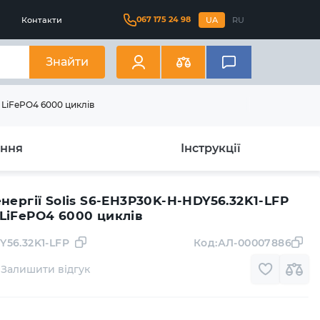
067 175 24 98
Контакти
UA
RU
Знайти
 LiFePO4 6000 циклів
ання
Інструкції
нергії Solis S6-EH3P30K-H-HDY56.32K1-LFP
LiFePO4 6000 циклів
Y56.32K1-LFP
Код:
АЛ-00007886
Залишити відгук