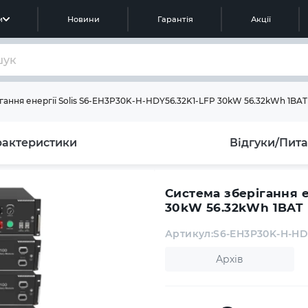
м
Новини
Гарантія
Акції
гання енергії Solis S6-EH3P30K-H-HDY56.32K1-LFP 30kW 56.32kWh 1BAT
рактеристики
Відгуки/Пит
Система зберігання е
30kW 56.32kWh 1BAT 
Артикул:
S6-EH3P30K-H-HD
Архів