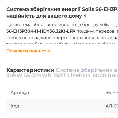
Система зберігання енергії Solis S6-EH3
надійність для вашого дому ⚡
Ця система зберігання енергії від бренду Solis — 
S6-EH3P30K-H-HDY56.32K1-LFP
поєднує передові т
стабільне та надійне енергопостачання навіть у 
трифазну роботу, що робить її відмінним вибором
використання.
Показати повністю
Основні характеристики
Система оснащена гібридним інвертором
S6-EH3
Характеристики
Система зберігання е
30kW 56.32kWh 1BAT LiFePO4 6000 цик
так і автономне використання. Його номінальна п
вхідна потужність від сонячних панелей — до
60 к
керувати великими масивами сонячних панелей, 
Артикул
S6-EH
економію.
Висока ємність та продуктивність 🔋
Код
АЛ-0
Блок батарей, включений у систему, має сумарну 