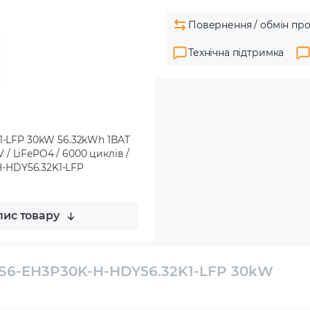
Повернення / обмін про
Технічна підтримка
K1-LFP 30kW 56.32kWh 1BAT
V / LiFePO4 / 6000 циклів /
K-H-HDY56.32K1-LFP
ис товару
s S6-EH3P30K-H-HDY56.32K1-LFP 30kW